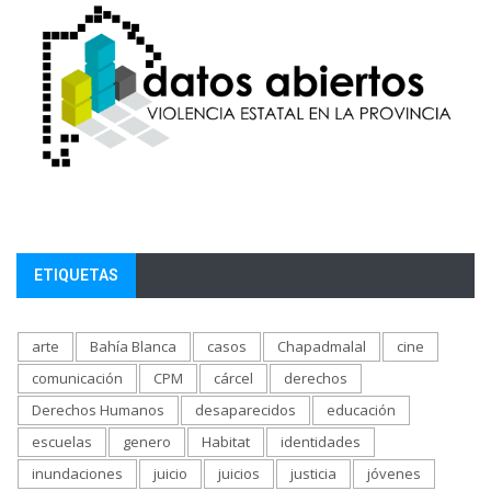
ETIQUETAS
arte
Bahía Blanca
casos
Chapadmalal
cine
comunicación
CPM
cárcel
derechos
Derechos Humanos
desaparecidos
educación
escuelas
genero
Habitat
identidades
inundaciones
juicio
juicios
justicia
jóvenes