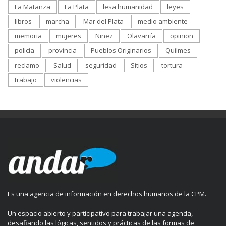
La Matanza
La Plata
lesa humanidad
leyes
libros
marcha
Mar del Plata
medio ambiente
memoria
mujeres
Niñez
Olavarría
opinion
policía
provincia
Pueblos Originarios
Quilmes
reclamo
Salud
seguridad
Sitios
tortura
trabajo
violencias
Es una agencia de información en derechos humanos de la CPM.
Un espacio abierto y participativo para trabajar una agenda,
desafiando las lógicas, sentidos y prácticas de las formas de