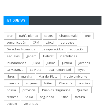
ETIQUETAS
arte
Bahía Blanca
casos
Chapadmalal
cine
comunicación
CPM
cárcel
derechos
Derechos Humanos
desaparecidos
educación
escuelas
genero
Habitat
identidades
inundaciones
juicio
juicios
justicia
jóvenes
La Matanza
La Plata
lesa humanidad
leyes
libros
marcha
Mar del Plata
medio ambiente
memoria
mujeres
Niñez
Olavarría
opinion
policía
provincia
Pueblos Originarios
Quilmes
reclamo
Salud
seguridad
Sitios
tortura
trabajo
violencias