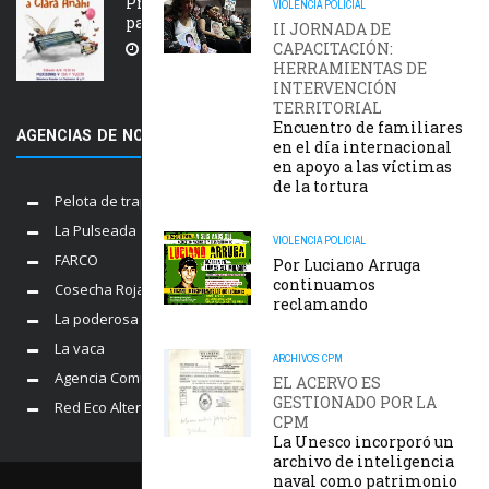
Próxima estación: un tren de ida y vuelta
VIOLENCIA POLICIAL
para Clara Anahí
II JORNADA DE
CAPACITACIÓN:
5 AGOSTO, 2026
HERRAMIENTAS DE
INTERVENCIÓN
TERRITORIAL
Encuentro de familiares
AGENCIAS DE NOTICIAS AMIGAS
en el día internacional
en apoyo a las víctimas
de la tortura
Pelota de trapo
La Pulseada
VIOLENCIA POLICIAL
FARCO
Por Luciano Arruga
continuamos
Cosecha Roja
reclamando
La poderosa
La vaca
ARCHIVOS
CPM
Agencia Comunica
EL ACERVO ES
GESTIONADO POR LA
Red Eco Alternativo
CPM
La Unesco incorporó un
archivo de inteligencia
naval como patrimonio