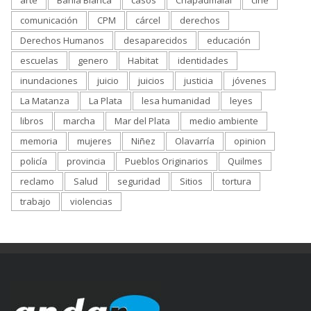
comunicación
CPM
cárcel
derechos
Derechos Humanos
desaparecidos
educación
escuelas
genero
Habitat
identidades
inundaciones
juicio
juicios
justicia
jóvenes
La Matanza
La Plata
lesa humanidad
leyes
libros
marcha
Mar del Plata
medio ambiente
memoria
mujeres
Niñez
Olavarría
opinion
policía
provincia
Pueblos Originarios
Quilmes
reclamo
Salud
seguridad
Sitios
tortura
trabajo
violencias