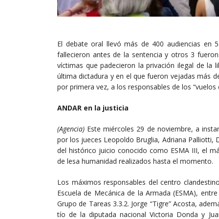
El debate oral llevó más de 400 audiencias en 5
fallecieron antes de la sentencia y otros 3 fuer
víctimas que padecieron la privación ilegal de la
última dictadura y en el que fueron vejadas más 
por primera vez, a los responsables de los “vuelos 
ANDAR en la justicia
(Agencia)
Este miércoles 29 de noviembre, a insta
por los jueces Leopoldo Bruglia, Adriana Palliotti, 
del histórico juicio conocido como ESMA III, el má
de lesa humanidad realizados hasta el momento.
Los máximos responsables del centro clandestino 
Escuela de Mecánica de la Armada (ESMA), entre el
Grupo de Tareas 3.3.2. Jorge “Tigre” Acosta, adem
tío de la diputada nacional Victoria Donda y Ju