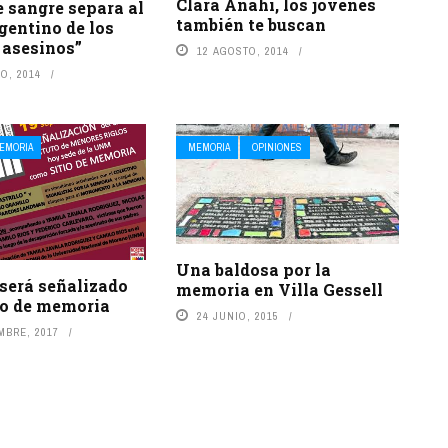
Clara Anahí, los jóvenes
e sangre separa al
también te buscan
gentino de los
 asesinos”
12 AGOSTO, 2014
O, 2014
EMORIA
MEMORIA
OPINIONES
Una baldosa por la
 será señalizado
memoria en Villa Gessell
io de memoria
24 JUNIO, 2015
MBRE, 2017