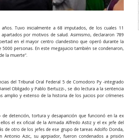
 años. Tuvo inicialmente a 68 imputados, de los cuales 11
on apartados por motivos de salud. Asimismo, declararon 789
 libertad en el mayor centro clandestino que operó durante la
de 5000 personas. En este megajuicio también se condenaron,
de la muerte”.
ncias del Tribunal Oral Federal 5 de Comodoro Py -integrado
Daniel Obligado y Pablo Bertuzzi-, se dio lectura a la sentencia
s amplio y extenso de la historia de los juicios por crímenes
de detención, tortura y desaparición que funcionó en la ex
los el ex oficial de la Armada Alfredo Astiz y el ex jefe del
ás de otro de los jefes de ese grupo de tareas Adolfo Donda,
an Antonio Azic, su aprpiador, fueron condenados a prisión