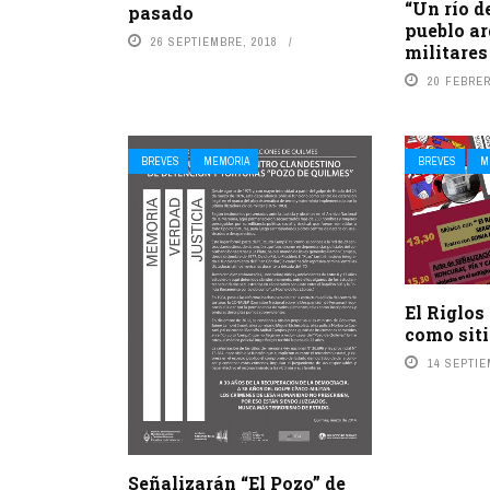
“Un río d
pasado
pueblo ar
26 SEPTIEMBRE, 2018
militares
20 FEBRER
BREVES
MEMORIA
BREVES
M
El Riglos
como sit
14 SEPTIE
Señalizarán “El Pozo” de