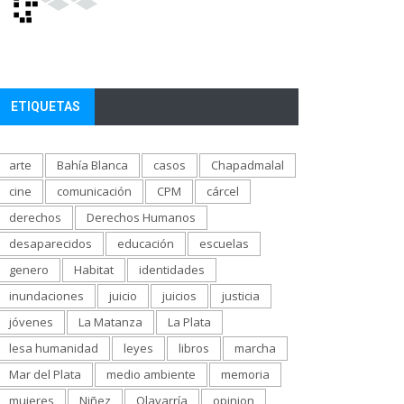
ETIQUETAS
arte
Bahía Blanca
casos
Chapadmalal
cine
comunicación
CPM
cárcel
derechos
Derechos Humanos
desaparecidos
educación
escuelas
genero
Habitat
identidades
inundaciones
juicio
juicios
justicia
jóvenes
La Matanza
La Plata
lesa humanidad
leyes
libros
marcha
Mar del Plata
medio ambiente
memoria
mujeres
Niñez
Olavarría
opinion