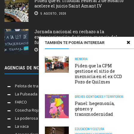
Piden que el Tribunal Federal 2 de Rosario
acelere el juicio Saint Amant IV
5 AGOSTO, 2026
Jornada nacional en rechazo a la
extranjerización de tierras, manejo del
fuego y desalojos
TAMBIÉN TE PODRÍA INTERESAR
5 AGOSTO, 2026
MEMORIA
Piden que la CPM
AGENCIAS DE NOTICIAS AMIGAS
gestione el sitio de
memoria en el ex CCD
Pozo de Quilmes
Pelota de trapo
La Pulseada
BREVES
IDENTIDADES Y TERRITORIOS
FARCO
Panel: hegemonía,
género y
Cosecha Roja
transmodernidad
La poderosa
La vaca
EDUCACIÓN Y CULTURA