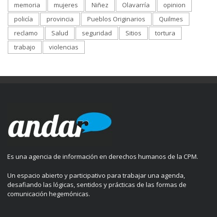
memoria
mujeres
Niñez
Olavarría
opinion
policía
provincia
Pueblos Originarios
Quilmes
reclamo
Salud
seguridad
Sitios
tortura
trabajo
violencias
Es una agencia de información en derechos humanos de la CPM.
Un espacio abierto y participativo para trabajar una agenda,
desafiando las lógicas, sentidos y prácticas de las formas de
comunicación hegemónicas.