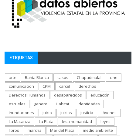
ETIQUETAS
arte
Bahía Blanca
casos
Chapadmalal
cine
comunicación
CPM
cárcel
derechos
Derechos Humanos
desaparecidos
educación
escuelas
genero
Habitat
identidades
inundaciones
juicio
juicios
justicia
jóvenes
La Matanza
La Plata
lesa humanidad
leyes
libros
marcha
Mar del Plata
medio ambiente