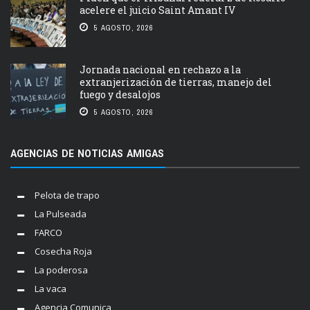
acelere el juicio Saint Amant IV
5 AGOSTO, 2026
Jornada nacional en rechazo a la
extranjerización de tierras, manejo del
fuego y desalojos
5 AGOSTO, 2026
AGENCIAS DE NOTICIAS AMIGAS
Pelota de trapo
La Pulseada
FARCO
Cosecha Roja
La poderosa
La vaca
Agencia Comunica