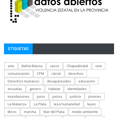
ETIQUETAS
arte
Bahía Blanca
casos
Chapadmalal
cine
comunicación
CPM
cárcel
derechos
Derechos Humanos
desaparecidos
educación
escuelas
genero
Habitat
identidades
inundaciones
juicio
juicios
justicia
jóvenes
La Matanza
La Plata
lesa humanidad
leyes
libros
marcha
Mar del Plata
medio ambiente