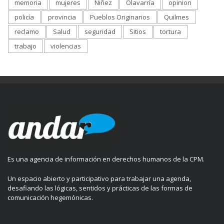
memoria
mujeres
Niñez
Olavarría
opinion
policía
provincia
Pueblos Originarios
Quilmes
reclamo
Salud
seguridad
Sitios
tortura
trabajo
violencias
Es una agencia de información en derechos humanos de la CPM.
Un espacio abierto y participativo para trabajar una agenda,
desafiando las lógicas, sentidos y prácticas de las formas de
comunicación hegemónicas.