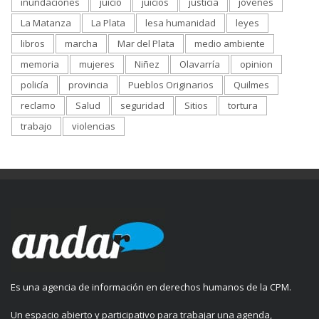
inundaciones
juicio
juicios
justicia
jóvenes
La Matanza
La Plata
lesa humanidad
leyes
libros
marcha
Mar del Plata
medio ambiente
memoria
mujeres
Niñez
Olavarría
opinion
policía
provincia
Pueblos Originarios
Quilmes
reclamo
Salud
seguridad
Sitios
tortura
trabajo
violencias
Es una agencia de información en derechos humanos de la CPM.
Un espacio abierto y participativo para trabajar una agenda,