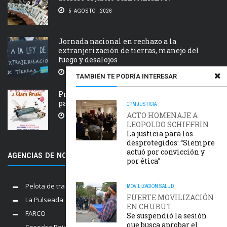
5 AGOSTO, 2026
Jornada nacional en rechazo a la
extranjerización de tierras, manejo del
fuego y desalojos
5 AGOSTO, 2026
TAMBIÉN TE PODRÍA INTERESAR
Próxima estación: un tren de ida y vuelta
para Clara Anahí
CPM
JUSTICIA
ACTO HOMENAJE A
5 AGOSTO, 2026
LEOPOLDO SCHIFFRIN
La justicia para los
desprotegidos: “Siempre
actuó por convicción y
AGENCIAS DE NOTICIAS AMIGAS
por ética”
Pelota de trapo
MOVILIZACIÓN
SALUD
FUERTE MOVILIZACIÓN
La Pulseada
EN CHUBUT
FARCO
Se suspendió la sesión
que busca aprobar el
Cosecha Roja