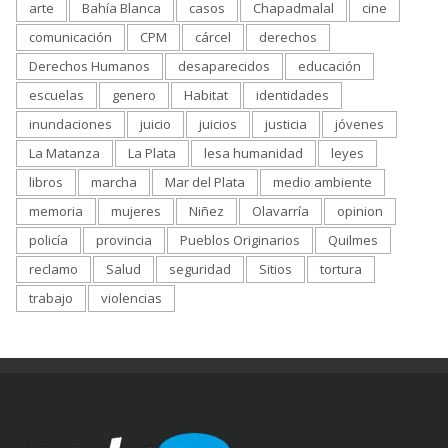
arte
Bahía Blanca
casos
Chapadmalal
cine
comunicación
CPM
cárcel
derechos
Derechos Humanos
desaparecidos
educación
escuelas
genero
Habitat
identidades
inundaciones
juicio
juicios
justicia
jóvenes
La Matanza
La Plata
lesa humanidad
leyes
libros
marcha
Mar del Plata
medio ambiente
memoria
mujeres
Niñez
Olavarría
opinion
policía
provincia
Pueblos Originarios
Quilmes
reclamo
Salud
seguridad
Sitios
tortura
trabajo
violencias