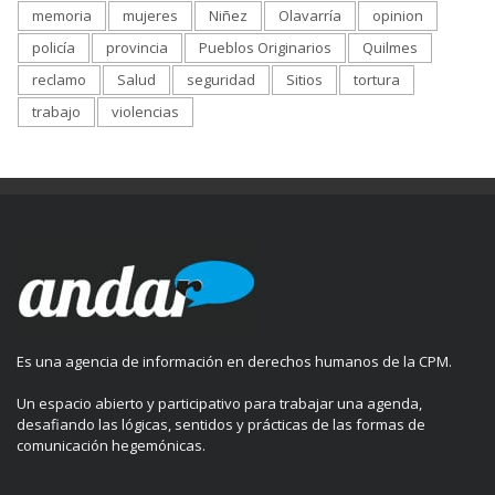
memoria
mujeres
Niñez
Olavarría
opinion
policía
provincia
Pueblos Originarios
Quilmes
reclamo
Salud
seguridad
Sitios
tortura
trabajo
violencias
Es una agencia de información en derechos humanos de la CPM.
Un espacio abierto y participativo para trabajar una agenda,
desafiando las lógicas, sentidos y prácticas de las formas de
comunicación hegemónicas.