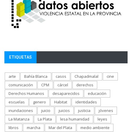
ETIQUETAS
arte
Bahía Blanca
casos
Chapadmalal
cine
comunicación
CPM
cárcel
derechos
Derechos Humanos
desaparecidos
educación
escuelas
genero
Habitat
identidades
inundaciones
juicio
juicios
justicia
jóvenes
La Matanza
La Plata
lesa humanidad
leyes
libros
marcha
Mar del Plata
medio ambiente