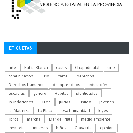
ETIQUETAS
arte
Bahía Blanca
casos
Chapadmalal
cine
comunicación
CPM
cárcel
derechos
Derechos Humanos
desaparecidos
educación
escuelas
genero
Habitat
identidades
inundaciones
juicio
juicios
justicia
jóvenes
La Matanza
La Plata
lesa humanidad
leyes
libros
marcha
Mar del Plata
medio ambiente
memoria
mujeres
Niñez
Olavarría
opinion