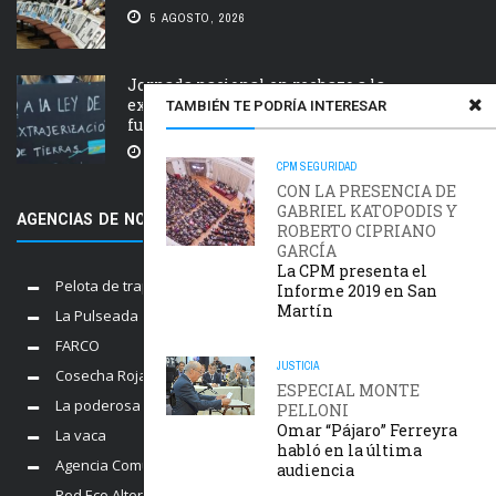
5 AGOSTO, 2026
Jornada nacional en rechazo a la
extranjerización de tierras, manejo del
TAMBIÉN TE PODRÍA INTERESAR
fuego y desalojos
5 AGOSTO, 2026
CPM
SEGURIDAD
CON LA PRESENCIA DE
GABRIEL KATOPODIS Y
AGENCIAS DE NOTICIAS AMIGAS
ROBERTO CIPRIANO
GARCÍA
La CPM presenta el
Pelota de trapo
Informe 2019 en San
Martín
La Pulseada
FARCO
JUSTICIA
Cosecha Roja
ESPECIAL MONTE
La poderosa
PELLONI
Omar “Pájaro” Ferreyra
La vaca
habló en la última
Agencia Comunica
audiencia
Red Eco Alternativo