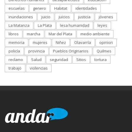
escuelas
genero
Habitat
identidades
inundaciones
juicio
juicios
justicia
jóvenes
La Matanza
La Plata
lesa humanidad
leyes
libros
marcha
Mar del Plata
medio ambiente
memoria
mujeres
Niñez
Olavarría
opinion
policía
provincia
Pueblos Originarios
Quilmes
reclamo
Salud
seguridad
Sitios
tortura
trabajo
violencias