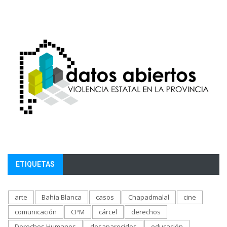
ETIQUETAS
arte
Bahía Blanca
casos
Chapadmalal
cine
comunicación
CPM
cárcel
derechos
Derechos Humanos
desaparecidos
educación