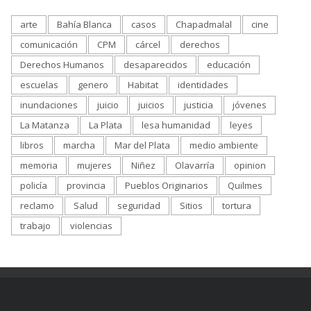
arte
Bahía Blanca
casos
Chapadmalal
cine
comunicación
CPM
cárcel
derechos
Derechos Humanos
desaparecidos
educación
escuelas
genero
Habitat
identidades
inundaciones
juicio
juicios
justicia
jóvenes
La Matanza
La Plata
lesa humanidad
leyes
libros
marcha
Mar del Plata
medio ambiente
memoria
mujeres
Niñez
Olavarría
opinion
policía
provincia
Pueblos Originarios
Quilmes
reclamo
Salud
seguridad
Sitios
tortura
trabajo
violencias