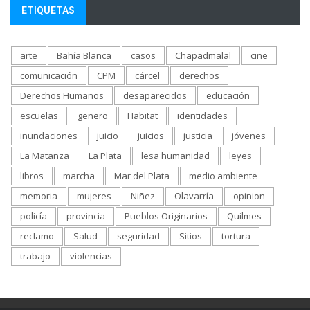
ETIQUETAS
arte
Bahía Blanca
casos
Chapadmalal
cine
comunicación
CPM
cárcel
derechos
Derechos Humanos
desaparecidos
educación
escuelas
genero
Habitat
identidades
inundaciones
juicio
juicios
justicia
jóvenes
La Matanza
La Plata
lesa humanidad
leyes
libros
marcha
Mar del Plata
medio ambiente
memoria
mujeres
Niñez
Olavarría
opinion
policía
provincia
Pueblos Originarios
Quilmes
reclamo
Salud
seguridad
Sitios
tortura
trabajo
violencias