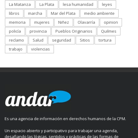
La Matanza
La Plata
lesa humanidad
leyes
libros
marcha
Mar del Plata
medio ambiente
memoria
mujeres
Niñez
Olavarría
opinion
policía
provincia
Pueblos Originarios
Quilmes
reclamo
Salud
seguridad
Sitios
tortura
trabajo
violencias
Es una agencia de información en derechos humanos de la CPM.
Un espacio abierto y participativo para trabajar una agenda,
desafiando las lógicas, sentidos y prácticas de las formas de