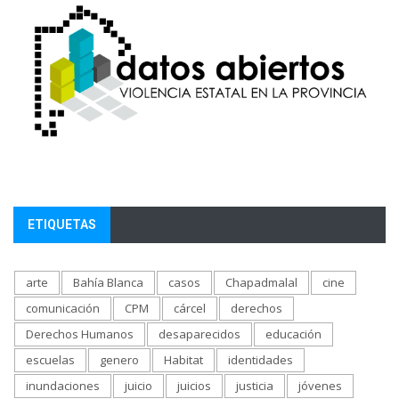
ETIQUETAS
arte
Bahía Blanca
casos
Chapadmalal
cine
comunicación
CPM
cárcel
derechos
Derechos Humanos
desaparecidos
educación
escuelas
genero
Habitat
identidades
inundaciones
juicio
juicios
justicia
jóvenes