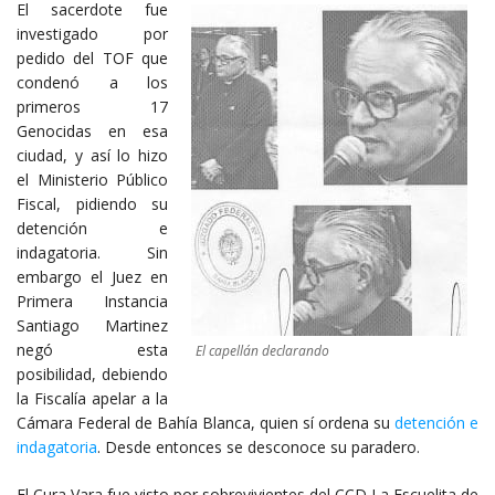
El sacerdote fue
investigado por
pedido del TOF que
condenó a los
primeros 17
Genocidas en esa
ciudad, y así lo hizo
el Ministerio Público
Fiscal, pidiendo su
detención e
indagatoria. Sin
embargo el Juez en
Primera Instancia
Santiago Martinez
negó esta
El capellán declarando
posibilidad, debiendo
la Fiscalía apelar a la
Cámara Federal de Bahía Blanca, quien sí ordena su
detención e
indagatoria
. Desde entonces se desconoce su paradero.
El Cura Vara fue visto por sobrevivientes del CCD La Escuelita de