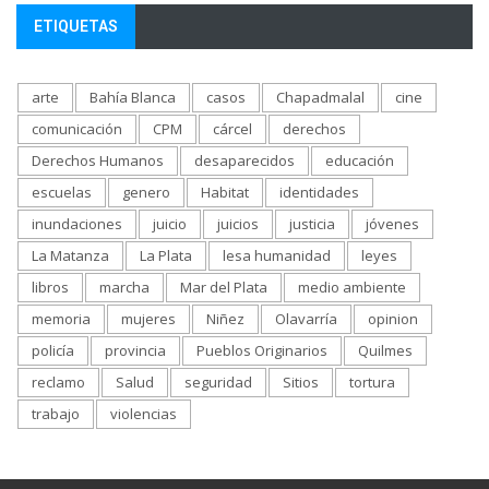
ETIQUETAS
arte
Bahía Blanca
casos
Chapadmalal
cine
comunicación
CPM
cárcel
derechos
Derechos Humanos
desaparecidos
educación
escuelas
genero
Habitat
identidades
inundaciones
juicio
juicios
justicia
jóvenes
La Matanza
La Plata
lesa humanidad
leyes
libros
marcha
Mar del Plata
medio ambiente
memoria
mujeres
Niñez
Olavarría
opinion
policía
provincia
Pueblos Originarios
Quilmes
reclamo
Salud
seguridad
Sitios
tortura
trabajo
violencias