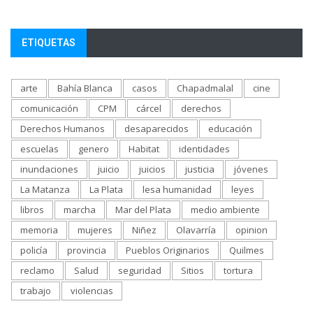
ETIQUETAS
arte
Bahía Blanca
casos
Chapadmalal
cine
comunicación
CPM
cárcel
derechos
Derechos Humanos
desaparecidos
educación
escuelas
genero
Habitat
identidades
inundaciones
juicio
juicios
justicia
jóvenes
La Matanza
La Plata
lesa humanidad
leyes
libros
marcha
Mar del Plata
medio ambiente
memoria
mujeres
Niñez
Olavarría
opinion
policía
provincia
Pueblos Originarios
Quilmes
reclamo
Salud
seguridad
Sitios
tortura
trabajo
violencias