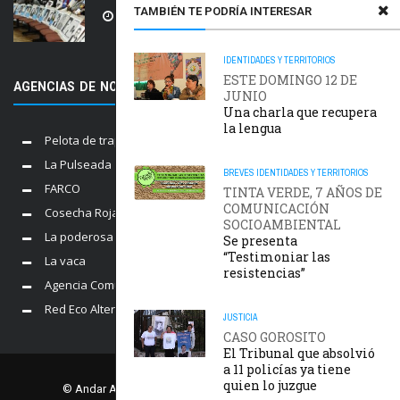
TAMBIÉN TE PODRÍA INTERESAR
5 AGOSTO, 2026
IDENTIDADES Y TERRITORIOS
ESTE DOMINGO 12 DE
AGENCIAS DE NOTICIAS AMIGAS
JUNIO
Una charla que recupera
la lengua
Pelota de trapo
La Pulseada
BREVES
IDENTIDADES Y TERRITORIOS
FARCO
TINTA VERDE, 7 AÑOS DE
COMUNICACIÓN
Cosecha Roja
SOCIOAMBIENTAL
La poderosa
Se presenta
“Testimoniar las
La vaca
resistencias”
Agencia Comunica
Red Eco Alternativo
JUSTICIA
CASO GOROSITO
El Tribunal que absolvió
a 11 policías ya tiene
quien lo juzgue
© Andar Agencia. Comisión Provincial por la Memoria