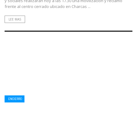
y sociales realizarán hoy a las 17.30 una movilización y reclamo
frente al centro cerrado ubicado en Charcas ...
LEE MAS
ENCIERRO