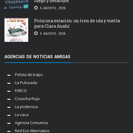
fuego y desalojos
5 AGOSTO, 2026
Próxima estación: un tren de ida y vuelta
para Clara Anahí
5 AGOSTO, 2026
AGENCIAS DE NOTICIAS AMIGAS
Pelota de trapo
La Pulseada
FARCO
Cosecha Roja
La poderosa
La vaca
Agencia Comunica
Red Eco Alternativo