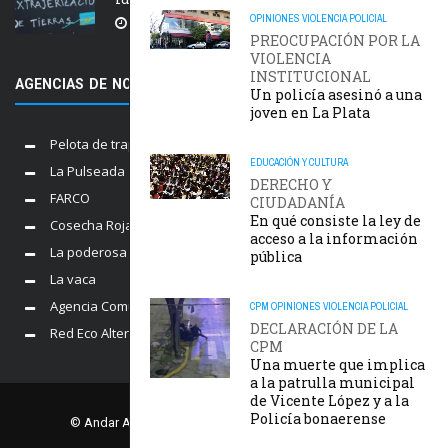
OPINIONES
VIOLENCIA POLICIAL
5 AGOSTO, 2026
PREOCUPACIÓN POR LA
VIOLENCIA
INSTITUCIONAL
AGENCIAS DE NOTICIAS AMIGAS
Un policía asesinó a una
joven en La Plata
Pelota de trapo
EDUCACIÓN Y CULTURA
La Pulseada
DERECHO Y
FARCO
CIUDADANÍA
En qué consiste la ley de
Cosecha Roja
acceso a la información
La poderosa
pública
La vaca
Agencia Comunica
CPM
OPINIONES
VIOLENCIA POLICIAL
DECLARACIÓN DE LA
Red Eco Alternativo
CPM
Una muerte que implica
a la patrulla municipal
de Vicente López y a la
Policía bonaerense
© Andar Agencia. Comisión Provincial por la Memoria