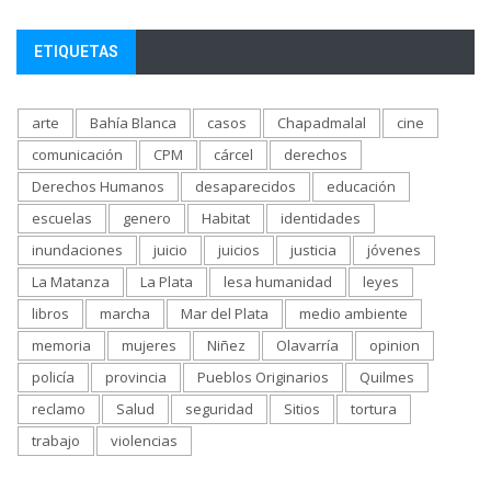
ETIQUETAS
arte
Bahía Blanca
casos
Chapadmalal
cine
comunicación
CPM
cárcel
derechos
Derechos Humanos
desaparecidos
educación
escuelas
genero
Habitat
identidades
inundaciones
juicio
juicios
justicia
jóvenes
La Matanza
La Plata
lesa humanidad
leyes
libros
marcha
Mar del Plata
medio ambiente
memoria
mujeres
Niñez
Olavarría
opinion
policía
provincia
Pueblos Originarios
Quilmes
reclamo
Salud
seguridad
Sitios
tortura
trabajo
violencias