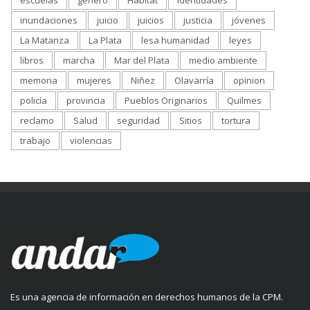
inundaciones
juicio
juicios
justicia
jóvenes
La Matanza
La Plata
lesa humanidad
leyes
libros
marcha
Mar del Plata
medio ambiente
memoria
mujeres
Niñez
Olavarría
opinion
policía
provincia
Pueblos Originarios
Quilmes
reclamo
Salud
seguridad
Sitios
tortura
trabajo
violencias
Es una agencia de información en derechos humanos de la CPM.