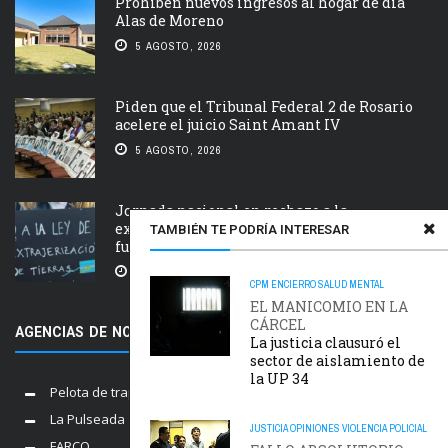
Prohíben nuevos ingresos al hogar de día
Alas de Moreno
5 AGOSTO, 2026
Piden que el Tribunal Federal 2 de Rosario
acelere el juicio Saint Amant IV
5 AGOSTO, 2026
Jornada nacional en rechazo a la
extranjerización de tierras, manejo del
TAMBIÉN TE PODRÍA INTERESAR
fuego y desalojos
5 AGOSTO, 2026
CPM
ENCIERRO
SALUD MENTAL
EL MANICOMIO EN LA
CÁRCEL
AGENCIAS DE NOTICIAS AMIGAS
La justicia clausuró el
sector de aislamiento de
la UP 34
Pelota de trapo
La Pulseada
JUSTICIA
OPINIONES
VIOLENCIA POLICIAL
FARCO