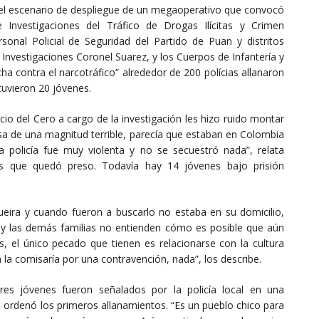
 el escenario de despliegue de un megaoperativo que convocó
Investigaciones del Tráfico de Drogas Ilícitas y Crimen
onal Policial de Seguridad del Partido de Puan y distritos
 Investigaciones Coronel Suarez, y los Cuerpos de Infantería y
cha contra el narcotráfico” alrededor de 200 polícias allanaron
tuvieron 20 jóvenes.
icio del Cero a cargo de la investigación les hizo ruido montar
sa de una magnitud terrible, parecía que estaban en Colombia
 policía fue muy violenta y no se secuestró nada”, relata
s que quedó preso. Todavía hay 14 jóvenes bajo prisión
ira y cuando fueron a buscarlo no estaba en su domicilio,
 y las demás familias no entienden cómo es posible que aún
s, el único pecado que tienen es relacionarse con la cultura
 la comisaría por una contravención, nada”, los describe.
es jóvenes fueron señalados por la policía local en una
 ordenó los primeros allanamientos. “Es un pueblo chico para