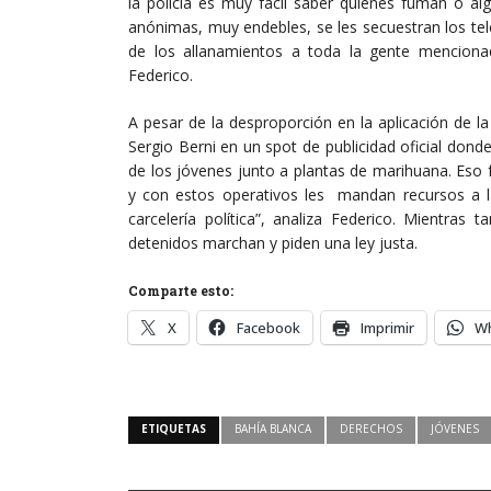
la policía es muy fácil saber quiénes fuman o al
anónimas, muy endebles, se les secuestran los tel
de los allanamientos a toda la gente mencion
Federico.
A pesar de la desproporción en la aplicación de la 
Sergio Berni en un spot de publicidad oficial do
de los jóvenes junto a plantas de marihuana. Eso f
y con estos operativos les mandan recursos a l
carcelería política”, analiza Federico. Mientras
detenidos marchan y piden una ley justa.
Comparte esto:
X
Facebook
Imprimir
W
ETIQUETAS
BAHÍA BLANCA
DERECHOS
JÓVENES