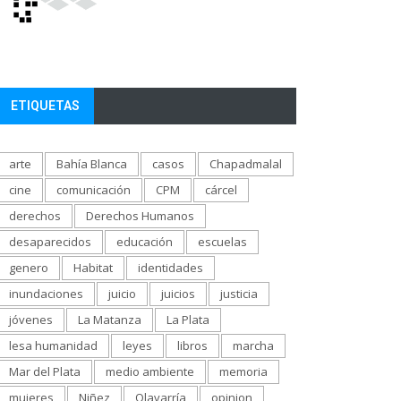
ETIQUETAS
arte
Bahía Blanca
casos
Chapadmalal
cine
comunicación
CPM
cárcel
derechos
Derechos Humanos
desaparecidos
educación
escuelas
genero
Habitat
identidades
inundaciones
juicio
juicios
justicia
jóvenes
La Matanza
La Plata
lesa humanidad
leyes
libros
marcha
Mar del Plata
medio ambiente
memoria
mujeres
Niñez
Olavarría
opinion