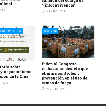
sanción del código de
olicial
“(in)convivencia”
2020
8 ENERO, 2021
DUCACIÓN Y CULTURA
SEGURIDAD
Piden al Congreso
torio sobre
rechazar un decreto que
y negacionismo
elimina controles y
ción de la Cruz
prevención en el uso de
armas de fuego
, 2022
29 JULIO, 2025