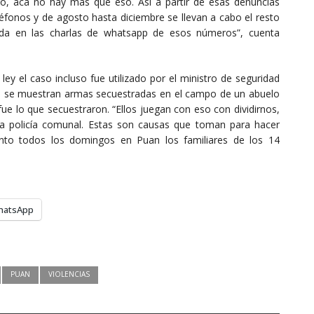
go, acá no hay más que eso. Así a partir de esas denuncias
éfonos y de agosto hasta diciembre se llevan a cabo el resto
ada en las charlas de whatsapp de esos números”, cuenta
ley el caso incluso fue utilizado por el ministro de seguridad
nde se muestran armas secuestradas en el campo de un abuelo
ue lo que secuestraron. “Ellos juegan con eso con dividirnos,
a policía comunal. Estas son causas que toman para hacer
 tanto todos los domingos en Puan los familiares de los 14
hatsApp
PUAN
VIOLENCIAS