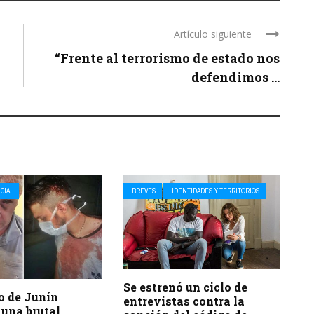
Artículo siguiente
“Frente al terrorismo de estado nos
defendimos ...
ICIAL
BREVES
IDENTIDADES Y TERRITORIOS
Se estrenó un ciclo de
o de Junín
entrevistas contra la
 una brutal