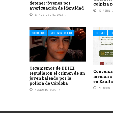
detener jóvenes por
golpiza p
averiguación de identidad
30 ABRIL, 
23 NOVIEMBRE, 2022
SEGURIDAD
VIOLENCIA POLICIAL
BREVES
E
Organismos de DDHH
Conversa
repudiaron el crimen de un
memoria 
joven baleado por la
en Exalta
policía de Córdoba
23 AGOSTO
7 AGOSTO, 2020