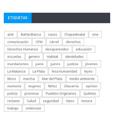
ETIQUETAS
arte
Bahía Blanca
casos
Chapadmalal
cine
comunicación
CPM
cárcel
derechos
Derechos Humanos
desaparecidos
educación
escuelas
genero
Habitat
identidades
inundaciones
juicio
juicios
justicia
jóvenes
La Matanza
La Plata
lesa humanidad
leyes
libros
marcha
Mar del Plata
medio ambiente
memoria
mujeres
Niñez
Olavarría
opinion
policía
provincia
Pueblos Originarios
Quilmes
reclamo
Salud
seguridad
Sitios
tortura
trabajo
violencias