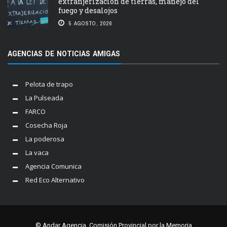
extranjerización de tierras, manejo del
fuego y desalojos
5 AGOSTO, 2026
AGENCIAS DE NOTICIAS AMIGAS
Pelota de trapo
La Pulseada
FARCO
Cosecha Roja
La poderosa
La vaca
Agencia Comunica
Red Eco Alternativo
© Andar Agencia. Comisión Provincial por la Memoria