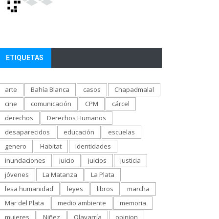
ETIQUETAS
arte
Bahía Blanca
casos
Chapadmalal
cine
comunicación
CPM
cárcel
derechos
Derechos Humanos
desaparecidos
educación
escuelas
genero
Habitat
identidades
inundaciones
juicio
juicios
justicia
jóvenes
La Matanza
La Plata
lesa humanidad
leyes
libros
marcha
Mar del Plata
medio ambiente
memoria
mujeres
Niñez
Olavarría
opinion