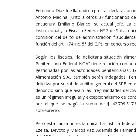
Fernando Díaz fue llamado a prestar declaración in
Antonio Medina, junto a otros 37 funcionarios de 
encuentra Emiliano Blanco, su actual jefe. La c
Institucional y la Fiscalía Federal Nº 2 de Salta, e
comisión del delito de administración fraudulenta 
función del art. 174 inc. 5° del C.P), en concurso real
Según los fiscales, “la deficitaria situación ali
Penitenciario Federal NOA” tiene relación con un 
gestionadas por las autoridades penitenciarias”. L
Alimentación S.A., también serán indagados. Fe
delictiva por su rol de auditor general del SPF en
denunció sino que avaló las irregularidades delict
es un régimen irregular y excepcionalísimo de cont
por el que se pagó la suma de $ 42.799.317,
sobreprecio.
Pero esta causa no es la única. La justicia federa
Ezeiza, Devoto y Marcos Paz. Además de Fernando 