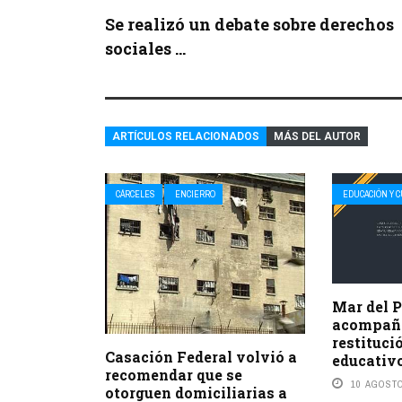
Se realizó un debate sobre derechos
sociales ...
ARTÍCULOS RELACIONADOS
MÁS DEL AUTOR
CÁRCELES
ENCIERRO
EDUCACIÓN Y 
Mar del P
acompaña
restituc
Casación Federal volvió a
educativo
recomendar que se
10 AGOSTO
otorguen domiciliarias a