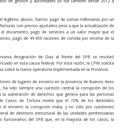
bio de gestión y autoridades (lo fue también desde 2012 a
l legítimo abono, fueron: pago de sumas millonarias por un
 facturas con precios ajustados pese a que la actualización de
en el documento, pago de servicios a un valor mayor que el
ciones, pago de 49.459 raciones de comida por encima de la
nueva designación de Diaz al frente del SPB se resolvió
nciado en esta causa federal. Por esta razón, la CPM solicita
na sobre la nueva operatoria implementada en la Provincia.
reo de lugares de encierro en la provincia de Buenos Aires
 ha sido siempre una cuestión central la corrupción de los
ra la vulneración de derechos que genera para las personas
 de Casos de Tortura revela que el 72% de los detenidos
n el encierro la corrupción mata, y no sólo por cuestiones
neral de deterioro estructural de las unidades penitenciarias
os funcionarios del SPB que, en la mayoría de los casos, la