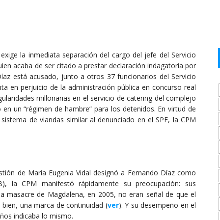
e la inmediata separación del cargo del jefe del Servicio
ien acaba de ser citado a prestar declaración indagatoria por
Díaz está acusado, junto a otros 37 funcionarios del Servicio
nta en perjuicio de la administración pública en concurso real
gularidades millonarias en el servicio de catering del complejo
do en un “régimen de hambre” para los detenidos. En virtud de
istema de viandas similar al denunciado en el SPF, la CPM
stión de María Eugenia Vidal designó a Fernando Díaz como
SPB), la CPM manifestó rápidamente su preocupación: sus
la masacre de Magdalena, en 2005, no eran señal de que el
 bien, una marca de continuidad (
ver
). Y su desempeño en el
años indicaba lo mismo.