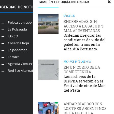
TAMBIÉN TE PODRÍA INTERESAR
AGENCIAS DE NOTICIAS AMIGAS
CÁRCELES
ENCERRADAS, SIN
Pelota de trapo
ACCESO A LA SALUD Y
La Pulseada
MAL ALIMENTADAS
Ordenan mejorar las
FARCO
condiciones de vida del
Cosecha Roja
pabellón trans en la
Alcaidía Pettinato
La poderosa
La vaca
ARCHIVOS
INTELIGENCIA
Agencia Comunica
EN UN CORTO DE LA
Red Eco Alternativo
COMPETENCIA
Los archivos de la
DIPPBA se verán en el
Festival de cine de Mar
del Plata
ANDAR DIALOGÓ CON
LOS TRES ARGENTINOS
DE LA FLOTILLA