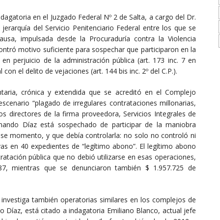
dagatoria en el Juzgado Federal Nº 2 de Salta, a cargo del Dr.
jerarquía del Servicio Penitenciario Federal entre los que se
ausa, impulsada desde la Procuraduría contra la Violencia
ncontró motivo suficiente para sospechar que participaron en la
en perjuicio de la administración pública (art. 173 inc. 7 en
 con el delito de vejaciones (art. 144 bis inc. 2º del C.P.).
mentaria, crónica y extendida que se acreditó en el Complejo
escenario “plagado de irregulares contrataciones millonarias,
os directores de la firma proveedora, Servicios Integrales de
rnando Díaz está sospechado de participar de la maniobra
 ese momento, y que debía controlarla: no solo no controló ni
ivas en 40 expedientes de “legítimo abono”. El legítimo abono
ratación pública que no debió utilizarse en esas operaciones,
87, mientras que se denunciaron también $ 1.957.725 de
l investiga también operatorias similares en los complejos de
Díaz, está citado a indagatoria Emiliano Blanco, actual jefe