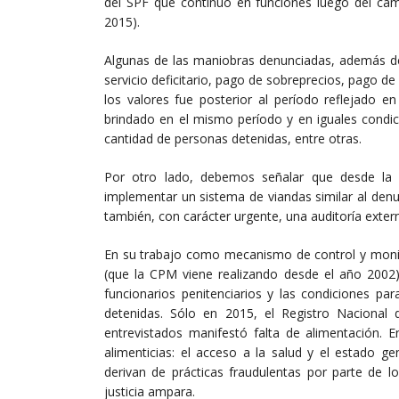
del SPF que continuó en funciones luego del cam
2015).
Algunas de las maniobras denunciadas, además de
servicio deficitario, pago de sobreprecios, pago de
los valores fue posterior al período reflejado 
brindado en el mismo período y en iguales condi
cantidad de personas detenidas, entre otras.
Por otro lado, debemos señalar que desde la 
implementar un sistema de viandas similar al denu
también, con carácter urgente, una auditoría exter
En su trabajo como mecanismo de control y monito
(que la CPM viene realizando desde el año 2002),
funcionarios penitenciarios y las condiciones pa
detenidas. Sólo en 2015, el Registro Nacional
entrevistados manifestó falta de alimentación. E
alimenticias: el acceso a la salud y el estado ge
derivan de prácticas fraudulentas por parte de l
justicia ampara.