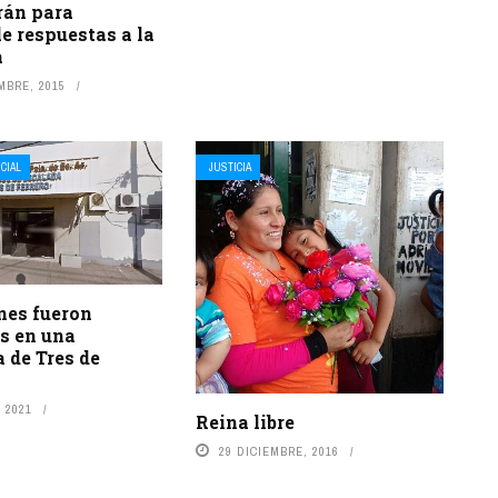
rán para
e respuestas a la
a
MBRE, 2015
ICIAL
JUSTICIA
nes fueron
s en una
 de Tres de
 2021
Reina libre
29 DICIEMBRE, 2016