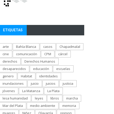
ETIQUETAS
arte
Bahía Blanca
casos
Chapadmalal
cine
comunicación
CPM
cárcel
derechos
Derechos Humanos
desaparecidos
educación
escuelas
genero
Habitat
identidades
inundaciones
juicio
juicios
justicia
jóvenes
La Matanza
La Plata
lesa humanidad
leyes
libros
marcha
Mar del Plata
medio ambiente
memoria
mujeres
Niñez
Olavarría
opinion