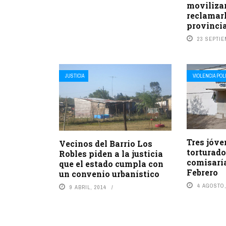
moviliza
reclamarl
provinci
23 SEPTIE
JUSTICIA
VIOLENCIA POL
Tres jóve
Vecinos del Barrio Los
torturado
Robles piden a la justicia
comisaría
que el estado cumpla con
Febrero
un convenio urbanístico
4 AGOSTO,
9 ABRIL, 2014