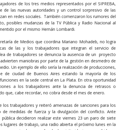
rabajadores de los tres medios representados por el SIPREBA,
 de las nuevas autoridades y un control sorpresivo de las
alizan en redes sociales. También comenzaron los rumores del
to, posibles mudanzas de la TV Pública y Radio Nacional al
smentido por el mismo Hernán Lombardi.
ecretaría de Medios que coordina Mariano Mohadeb, no logra
cas de las y los trabajadores que integran el servicio de
lea de trabajadores se denuncia la ausencia de un proyecto
e advierten maniobras por parte de la gestión en desmedro de
medio. Un ejemplo de ello sería la realización de producciones,
ede de ciudad de Buenos Aires estando la mayoría de los
unciones en la sede central en La Plata. En otra oportunidad
iones a los trabajadores ante la denuncia de retrasos o
ado que, cabe recordar, no cobra desde el mes de enero.
 de los trabajadores y reiteró amenazas de sanciones para los
 de medidas de fuerza y la divulgación del conflicto. Ante
 pública decidieron realizar este viernes 23 un paro de siete
 lugares de trabajo, una radio abierta el próximo lunes en la