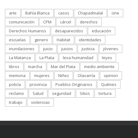
arte
Bahía Blanca
casos
Chapadmalal
cine
comunicación
CPM
cárcel
derechos
Derechos Humanos
desaparecidos
educación
escuelas
genero
Habitat
identidades
inundaciones
juicio
juicios
justicia
jóvenes
La Matanza
La Plata
lesa humanidad
leyes
libros
marcha
Mar del Plata
medio ambiente
memoria
mujeres
Niñez
Olavarría
opinion
policía
provincia
Pueblos Originarios
Quilmes
reclamo
Salud
seguridad
Sitios
tortura
trabajo
violencias