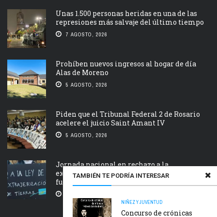
Unas 1.500 personas heridas en una de las
represiones más salvaje del último tiempo
7 AGOSTO, 2026
Prohíben nuevos ingresos al hogar de día
Alas de Moreno
5 AGOSTO, 2026
Piden que el Tribunal Federal 2 de Rosario
acelere el juicio Saint Amant IV
5 AGOSTO, 2026
Jornada nacional en rechazo a la
extranjerización de tierras, manejo del
TAMBIÉN TE PODRÍA INTERESAR
fuego y desalojos
5 AGOSTO, 2026
NIÑEZ Y JUVENTUD
Concurso de crónicas