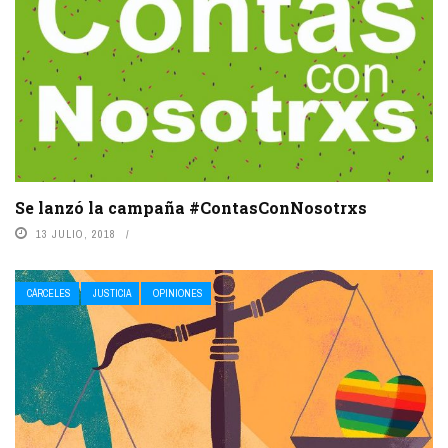
Se lanzó la campaña #ContasConNosotrxs
13 JULIO, 2018
CÁRCELES
JUSTICIA
OPINIONES