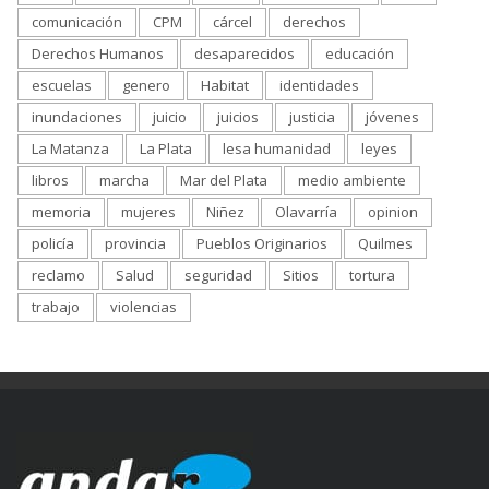
comunicación
CPM
cárcel
derechos
Derechos Humanos
desaparecidos
educación
escuelas
genero
Habitat
identidades
inundaciones
juicio
juicios
justicia
jóvenes
La Matanza
La Plata
lesa humanidad
leyes
libros
marcha
Mar del Plata
medio ambiente
memoria
mujeres
Niñez
Olavarría
opinion
policía
provincia
Pueblos Originarios
Quilmes
reclamo
Salud
seguridad
Sitios
tortura
trabajo
violencias