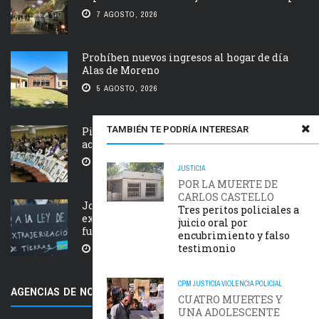
7 AGOSTO, 2026
Prohíben nuevos ingresos al hogar de día
Alas de Moreno
5 AGOSTO, 2026
TAMBIÉN TE PODRÍA INTERESAR
Piden que el Tribunal Federal 2 de Rosario
acelere el juicio Saint Amant IV
5 AGOSTO, 2026
JUSTICIA
POR LA MUERTE DE
CARLOS CASTELLO
Jornada nacional en rechazo a la
Tres peritos policiales a
extranjerización de tierras, manejo del
juicio oral por
fuego y desalojos
encubrimiento y falso
testimonio
5 AGOSTO, 2026
CPM
JUSTICIA
VIOLENCIA POLICIAL
AGENCIAS DE NOTICIAS AMIGAS
CUATRO MUERTES Y
UNA ADOLESCENTE