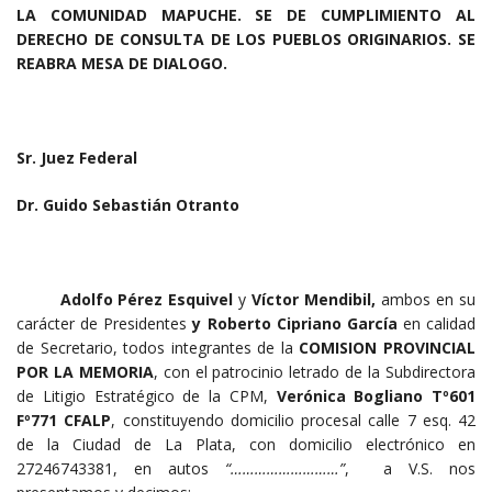
LA COMUNIDAD MAPUCHE. SE DE CUMPLIMIENTO AL
DERECHO DE CONSULTA DE LOS PUEBLOS ORIGINARIOS. SE
REABRA MESA DE DIALOGO.
Sr. Juez Federal
Dr. Guido Sebastián Otranto
Adolfo Pérez Esquivel
y
Víctor Mendibil,
ambos en su
carácter de Presidentes
y Roberto Cipriano García
en calidad
de Secretario, todos integrantes de la
COMISION PROVINCIAL
POR LA MEMORIA
, con el patrocinio letrado de la Subdirectora
de Litigio Estratégico de la CPM,
Verónica Bogliano Tº601
Fº771 CFALP
, constituyendo domicilio procesal calle 7 esq. 42
de la Ciudad de La Plata, con domicilio electrónico en
27246743381, en autos
“………………………”
, a V.S. nos