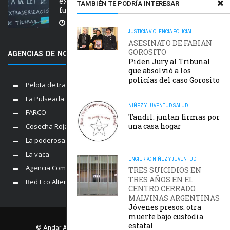
extranjerización de tierras, manejo del
TAMBIÉN TE PODRÍA INTERESAR
fuego y desalojos
5 AGOSTO, 2026
JUSTICIA
VIOLENCIA POLICIAL
ASESINATO DE FABIAN
GOROSITO
AGENCIAS DE NOTICIAS AMIGAS
Piden Jury al Tribunal
que absolvió a los
policías del caso Gorosito
Pelota de trapo
La Pulseada
NIÑEZ Y JUVENTUD
SALUD
FARCO
Tandil: juntan firmas por
una casa hogar
Cosecha Roja
La poderosa
La vaca
ENCIERRO
NIÑEZ Y JUVENTUD
Agencia Comunica
TRES SUICIDIOS EN
TRES AÑOS EN EL
Red Eco Alternativo
CENTRO CERRADO
MALVINAS ARGENTINAS
Jóvenes presos: otra
muerte bajo custodia
estatal
© Andar Agencia. Comisión Provincial por la Memoria