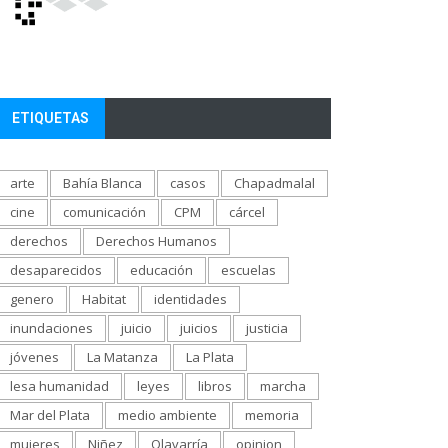
ETIQUETAS
arte
Bahía Blanca
casos
Chapadmalal
cine
comunicación
CPM
cárcel
derechos
Derechos Humanos
desaparecidos
educación
escuelas
genero
Habitat
identidades
inundaciones
juicio
juicios
justicia
jóvenes
La Matanza
La Plata
lesa humanidad
leyes
libros
marcha
Mar del Plata
medio ambiente
memoria
mujeres
Niñez
Olavarría
opinion