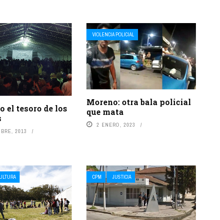
VIOLENCIA POLICIAL
Moreno: otra bala policial
 el tesoro de los
que mata
s
2 ENERO, 2023
BRE, 2013
CULTURA
CPM
JUSTICIA