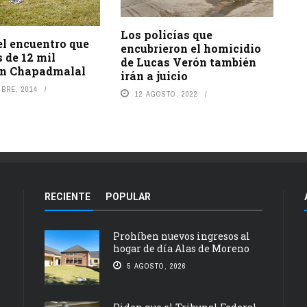
Los policías que
el encuentro que
encubrieron el homicidio
 de 12 mil
de Lucas Verón también
en Chapadmalal
irán a juicio
BRE, 2014
12 AGOSTO, 2022
RECIENTE
POPULAR
Prohíben nuevos ingresos al
hogar de día Alas de Moreno
5 AGOSTO, 2026