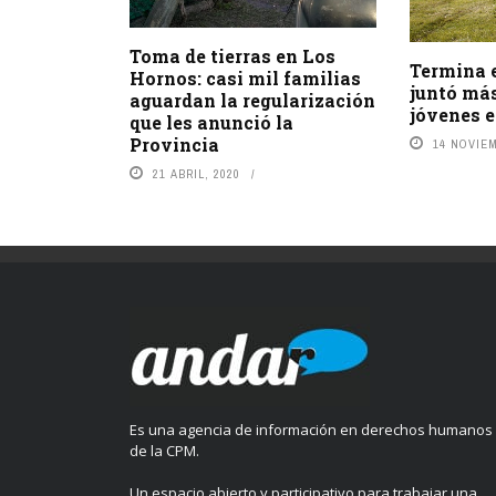
Toma de tierras en Los
Termina 
Hornos: casi mil familias
juntó más
aguardan la regularización
jóvenes 
que les anunció la
Provincia
14 NOVIEM
21 ABRIL, 2020
Es una agencia de información en derechos humanos
de la CPM.
Un espacio abierto y participativo para trabajar una