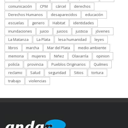
comunicación
CPM
cárcel
derechos
Derechos Humanos
desaparecidos
educación
escuelas
genero
Habitat
identidades
inundaciones
juicio
juicios
justicia
jóvenes
La Matanza
La Plata
lesa humanidad
leyes
libros
marcha
Mar del Plata
medio ambiente
memoria
mujeres
Niñez
Olavarría
opinion
policía
provincia
Pueblos Originarios
Quilmes
reclamo
Salud
seguridad
Sitios
tortura
trabajo
violencias