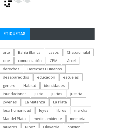
ETIQUETAS
arte
Bahía Blanca
casos
Chapadmalal
cine
comunicación
CPM
cárcel
derechos
Derechos Humanos
desaparecidos
educación
escuelas
genero
Habitat
identidades
inundaciones
juicio
juicios
justicia
jóvenes
La Matanza
La Plata
lesa humanidad
leyes
libros
marcha
Mar del Plata
medio ambiente
memoria
mujeres
Niñez
Olavarría
opinion