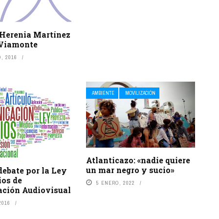
 Herenia Martínez
Viamonte
, 2016
AMBIENTE
MOVILIZACIÓN
Atlanticazo: «nadie quiere
un mar negro y sucio»
debate por la Ley
ios de
5 ENERO, 2022
ción Audiovisual
2016