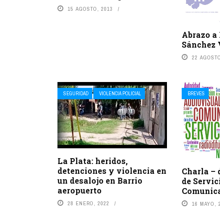
15 AGOSTO, 2013
Abrazo a
Sánchez 
22 AGOSTO
SEGURIDAD
VIOLENCIA POLICIAL
BREVES
La Plata: heridos,
detenciones y violencia en
Charla – 
un desalojo en Barrio
de Servic
aeropuerto
Comunica
28 ENERO, 2022
16 MAYO, 