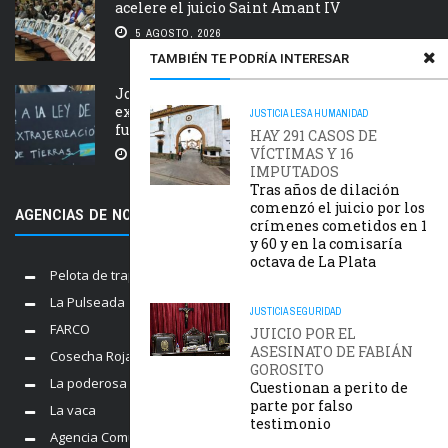
acelere el juicio Saint Amant IV
5 AGOSTO, 2026
TAMBIÉN TE PODRÍA INTERESAR
Jornada nacional en rechazo a la
extranjerización de tierras, manejo del
JUSTICIA
LESA HUMANIDAD
fuego y desalojos
HAY 291 CASOS DE
VÍCTIMAS Y 16
5 AGOSTO, 2026
IMPUTADOS
Tras años de dilación
comenzó el juicio por los
AGENCIAS DE NOTICIAS AMIGAS
crímenes cometidos en 1
y 60 y en la comisaría
octava de La Plata
Pelota de trapo
La Pulseada
JUSTICIA
SEGURIDAD
FARCO
JUICIO POR EL
ASESINATO DE FABIÁN
Cosecha Roja
GOROSITO
La poderosa
Cuestionan a perito de
parte por falso
La vaca
testimonio
Agencia Comunica