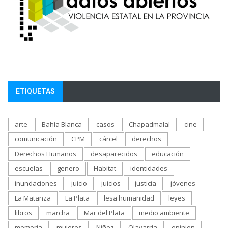
ETIQUETAS
arte
Bahía Blanca
casos
Chapadmalal
cine
comunicación
CPM
cárcel
derechos
Derechos Humanos
desaparecidos
educación
escuelas
genero
Habitat
identidades
inundaciones
juicio
juicios
justicia
jóvenes
La Matanza
La Plata
lesa humanidad
leyes
libros
marcha
Mar del Plata
medio ambiente
memoria
mujeres
Niñez
Olavarría
opinion