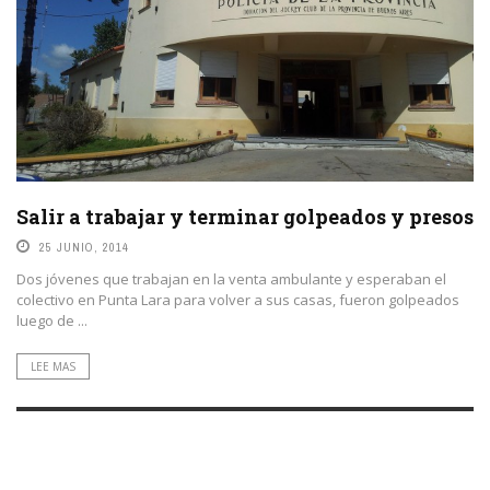
Los riesgos de las policías municipales
26 JUNIO, 2014
ANDAR en los municipios Por Adolfo Pérez Esquivel La Legislatura
Bonaerense quiere aprobar la Ley de Policías Municipales porque,
según argumentan algunos sectores, la ...
LEE MAS
Salir a trabajar y terminar golpeados y presos
25 JUNIO, 2014
Dos jóvenes que trabajan en la venta ambulante y esperaban el
colectivo en Punta Lara para volver a sus casas, fueron golpeados
luego de ...
LEE MAS