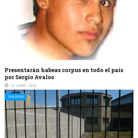
Presentarán habeas corpus en todo el país
por Sergio Avalos
17 JUNIO, 2014
Lo vieron por última vez el 14 de junio de 2003 en un boliche bailable
SEGURIDAD
neuquino. Tenía 18 años y estudiaba en la Universidad ...
LEE MAS