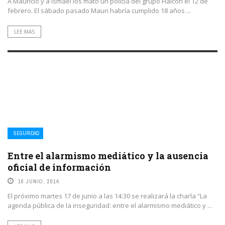
A Mauricio y a Ismael los mató un policía del grupo Halcón el 12 de
febrero. El sábado pasado Mauri habría cumplido 18 años ...
LEE MAS
SEGURIDAD
Entre el alarmismo mediático y la ausencia
oficial de información
16 JUNIO, 2014
El próximo martes 17 de junio a las 14:30 se realizará la charla “La
agenda pública de la inseguridad: entre el alarmismo mediático y ...