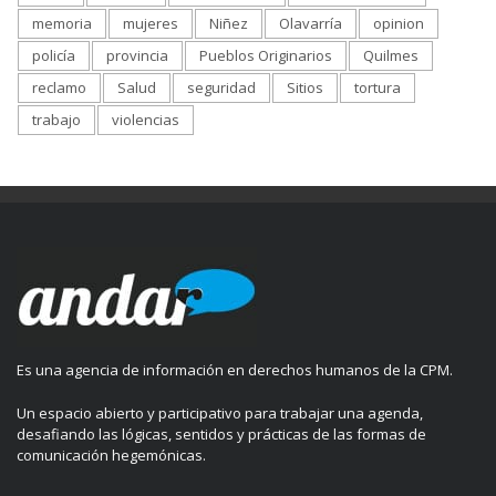
memoria
mujeres
Niñez
Olavarría
opinion
policía
provincia
Pueblos Originarios
Quilmes
reclamo
Salud
seguridad
Sitios
tortura
trabajo
violencias
Es una agencia de información en derechos humanos de la CPM.
Un espacio abierto y participativo para trabajar una agenda,
desafiando las lógicas, sentidos y prácticas de las formas de
comunicación hegemónicas.