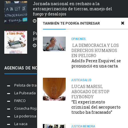
Jornada nacional en rechazo a la
extranjerización de tierras, manejo del
fuego y desalojos
5 AGOSTO, 2026
TAMBIÉN TE PODRÍA INTERESAR
Próxima estación: un tren de ida y vuelta
para Clara Anahí
OPINIONES
LA DEMOCRACIA Y LOS
5 AGOSTO, 2026
DERECHOS HUMANOS
EN PELIGRO
Adolfo Perez Esquivel se
pronunció en una carta
AGENCIAS DE NOTICIAS AMIGAS
JUSTICIA
SALUD
Pelota de trapo
LUCAS MARISI,
ABOGADO DE STOP
La Pulseada
FLYBONDY
FARCO
“El experimento
criminal del aeropuerto
Cosecha Roja
trucho ha fracasado”
La poderosa
La vaca
JUSTICIA
MEMORIA