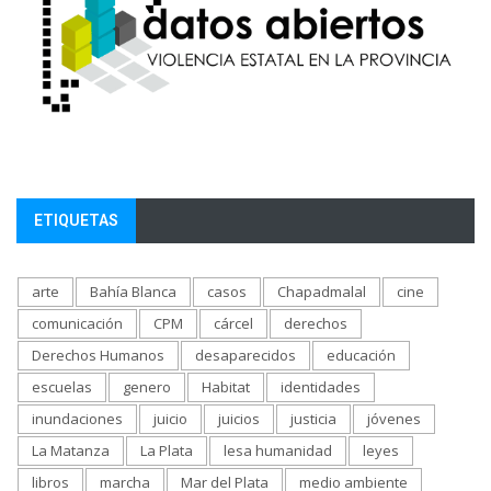
ETIQUETAS
arte
Bahía Blanca
casos
Chapadmalal
cine
comunicación
CPM
cárcel
derechos
Derechos Humanos
desaparecidos
educación
escuelas
genero
Habitat
identidades
inundaciones
juicio
juicios
justicia
jóvenes
La Matanza
La Plata
lesa humanidad
leyes
libros
marcha
Mar del Plata
medio ambiente