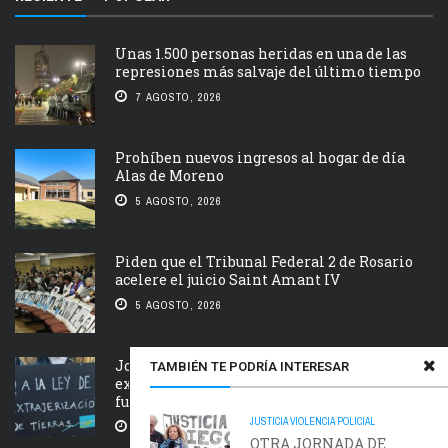
Unas 1.500 personas heridas en una de las
represiones más salvaje del último tiempo
7 AGOSTO, 2026
Prohíben nuevos ingresos al hogar de día
Alas de Moreno
5 AGOSTO, 2026
Piden que el Tribunal Federal 2 de Rosario
acelere el juicio Saint Amant IV
5 AGOSTO, 2026
Jornada nacional en rechazo a la
TAMBIÉN TE PODRÍA INTERESAR
extranjerización de tierras, manejo del
fuego y desalojos
JUSTICIA
VIOLENCIA POLICIAL
5 AGOSTO, 2026
OTRA JORNADA DE