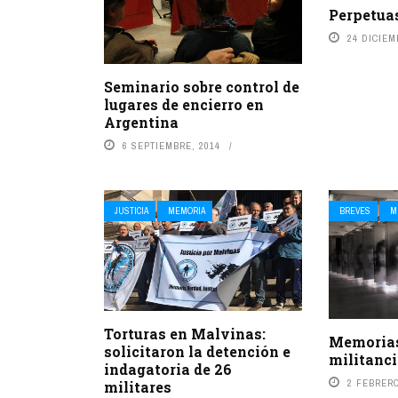
Perpetuas
24 DICIEM
Seminario sobre control de
lugares de encierro en
Argentina
6 SEPTIEMBRE, 2014
JUSTICIA
MEMORIA
BREVES
M
Torturas en Malvinas:
Memorias
solicitaron la detención e
militanc
indagatoria de 26
2 FEBRERO
militares