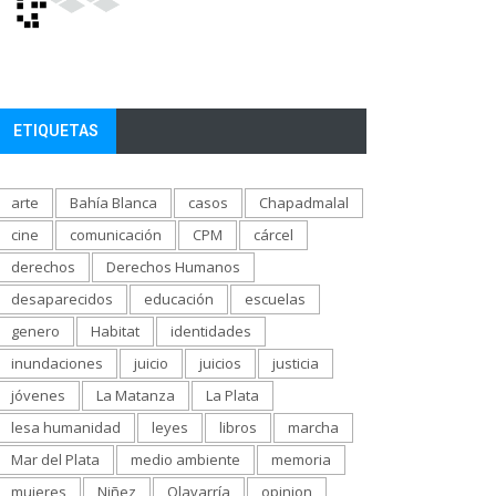
ETIQUETAS
arte
Bahía Blanca
casos
Chapadmalal
cine
comunicación
CPM
cárcel
derechos
Derechos Humanos
desaparecidos
educación
escuelas
genero
Habitat
identidades
inundaciones
juicio
juicios
justicia
jóvenes
La Matanza
La Plata
lesa humanidad
leyes
libros
marcha
Mar del Plata
medio ambiente
memoria
mujeres
Niñez
Olavarría
opinion