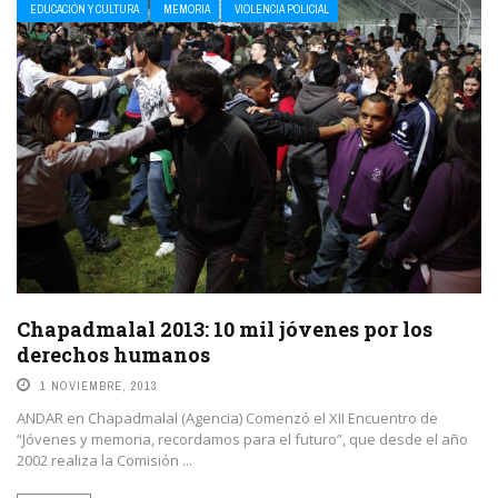
EDUCACIÓN Y CULTURA
MEMORIA
VIOLENCIA POLICIAL
Chapadmalal 2013: 10 mil jóvenes por los
derechos humanos
1 NOVIEMBRE, 2013
ANDAR en Chapadmalal (Agencia) Comenzó el XII Encuentro de
“Jóvenes y memoria, recordamos para el futuro”, que desde el año
2002 realiza la Comisión ...