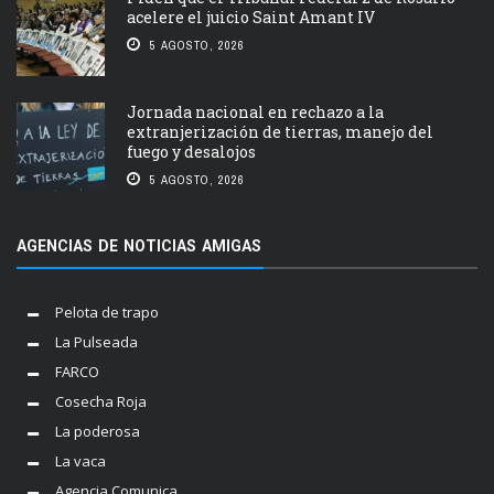
acelere el juicio Saint Amant IV
5 AGOSTO, 2026
Jornada nacional en rechazo a la
extranjerización de tierras, manejo del
fuego y desalojos
5 AGOSTO, 2026
AGENCIAS DE NOTICIAS AMIGAS
Pelota de trapo
La Pulseada
FARCO
Cosecha Roja
La poderosa
La vaca
Agencia Comunica