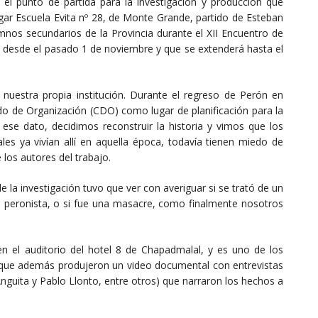
el punto de partida para la investigación y producción que
ogar Escuela Evita nº 28, de Monte Grande, partido de Esteban
mnos secundarios de la Provincia durante el XII Encuentro de
 desde el pasado 1 de noviembre y que se extenderá hasta el
e nuestra propia institución. Durante el regreso de Perón en
do de Organización (CDO) como lugar de planificación para la
 ese dato, decidimos reconstruir la historia y vimos que los
les ya vivían allí en aquella época, todavía tienen miedo de
 los autores del trabajo.
la investigación tuvo que ver con averiguar si se trató de un
 peronista, o si fue una masacre, como finalmente nosotros
 el auditorio del hotel 8 de Chapadmalal, y es uno de los
ya que además produjeron un video documental con entrevistas
Anguita y Pablo Llonto, entre otros) que narraron los hechos a