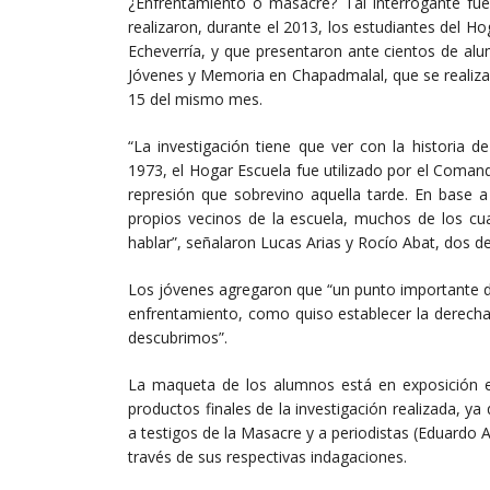
¿Enfrentamiento o masacre? Tal interrogante fue 
realizaron, durante el 2013, los estudiantes del H
Echeverría, y que presentaron ante cientos de alu
Jóvenes y Memoria en Chapadmalal, que se realiza
15 del mismo mes.
“La investigación tiene que ver con la historia d
1973, el Hogar Escuela fue utilizado por el Coman
represión que sobrevino aquella tarde. En base a
propios vecinos de la escuela, muchos de los cua
hablar”, señalaron Lucas Arias y Rocío Abat, dos de
Los jóvenes agregaron que “un punto importante de 
enfrentamiento, como quiso establecer la derecha
descubrimos”.
La maqueta de los alumnos está en exposición en
productos finales de la investigación realizada, 
a testigos de la Masacre y a periodistas (Eduardo 
través de sus respectivas indagaciones.