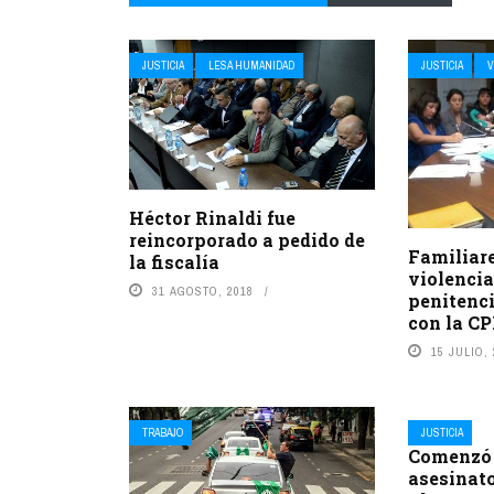
JUSTICIA
LESA HUMANIDAD
JUSTICIA
V
Héctor Rinaldi fue
reincorporado a pedido de
Familiare
la fiscalía
violencia
31 AGOSTO, 2018
penitenci
con la C
15 JULIO,
TRABAJO
JUSTICIA
Comenzó e
asesinato