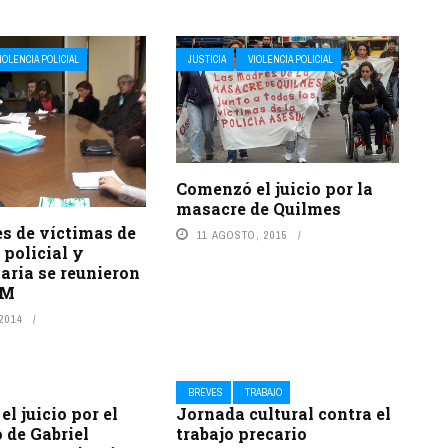
IOLENCIA POLICIAL
JUSTICIA
VIOLENCIA POLICIAL
Comenzó el juicio por la
masacre de Quilmes
s de víctimas de
11 AGOSTO, 2015
 policial y
aria se reunieron
PM
 2014
BREVES
TRABAJO
l juicio por el
Jornada cultural contra el
 de Gabriel
trabajo precario