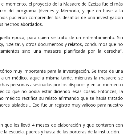
 el momento, el proyecto de la Masacre de Ezeiza fue el más
marco del programa Jóvenes y Memoria, y que en base a la
nios pudieron comprender los desafíos de una investigación
 los hechos abordados.
uella época, para quien se trató de un enfrentamiento. Sin
y, ‘Ezeiza’, y otros documentos y relatos, concluimos que no
tamientos sino una masacre planificada por la derecha”,
stórico muy importante para la investigación. Se trata de una
ba a un médico, aquella misma tarde, mientras la masacre se
uchas personas asesinadas por los disparos y en un momento
édico que no podía estar diciendo esas cosas. Entonces, la
mo médico rectifica su relato afirmando que se había tratado
nores aislados… Ese fue un registro muy valioso para nuestro
on que les llevó 4 meses de elaboración y que contaron con
 la escuela, padres y hasta de las porteras de la institución.