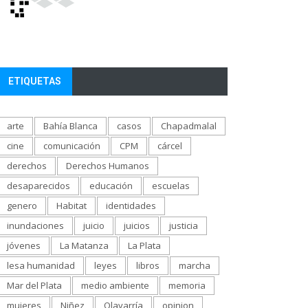
ETIQUETAS
arte
Bahía Blanca
casos
Chapadmalal
cine
comunicación
CPM
cárcel
derechos
Derechos Humanos
desaparecidos
educación
escuelas
genero
Habitat
identidades
inundaciones
juicio
juicios
justicia
jóvenes
La Matanza
La Plata
lesa humanidad
leyes
libros
marcha
Mar del Plata
medio ambiente
memoria
mujeres
Niñez
Olavarría
opinion