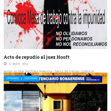
Acto de repudio al juez Hooft
12 MAYO, 2014
Andar en Mar del Plata (Agencia – Mesa de trabajo contra la
impunidad) Este miércoles 14 a las 10 hs la Mesa de trabajo ...
OPINIONES
SEGURIDAD
LEE MAS