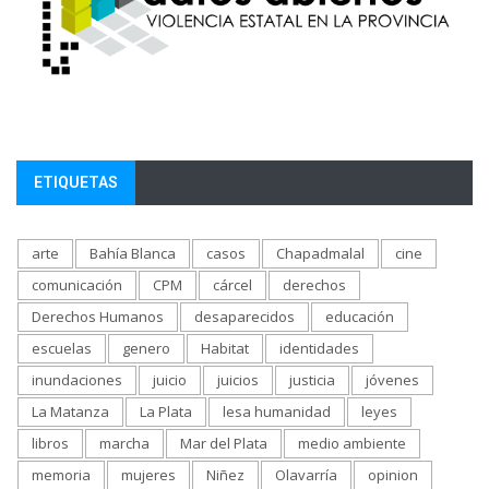
ETIQUETAS
arte
Bahía Blanca
casos
Chapadmalal
cine
comunicación
CPM
cárcel
derechos
Derechos Humanos
desaparecidos
educación
escuelas
genero
Habitat
identidades
inundaciones
juicio
juicios
justicia
jóvenes
La Matanza
La Plata
lesa humanidad
leyes
libros
marcha
Mar del Plata
medio ambiente
memoria
mujeres
Niñez
Olavarría
opinion