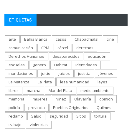
ETIQUETAS
arte
Bahía Blanca
casos
Chapadmalal
cine
comunicación
CPM
cárcel
derechos
Derechos Humanos
desaparecidos
educación
escuelas
genero
Habitat
identidades
inundaciones
juicio
juicios
justicia
jóvenes
La Matanza
La Plata
lesa humanidad
leyes
libros
marcha
Mar del Plata
medio ambiente
memoria
mujeres
Niñez
Olavarría
opinion
policía
provincia
Pueblos Originarios
Quilmes
reclamo
Salud
seguridad
Sitios
tortura
trabajo
violencias