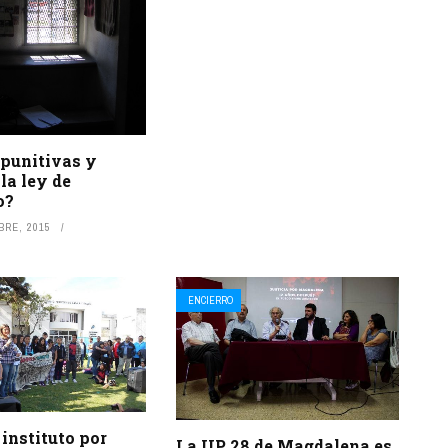
 punitivas y
 la ley de
o?
BRE, 2015
ENCIERRO
 instituto por
La UP 28 de Magdalena es