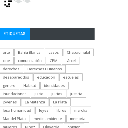
ETIQUETAS
arte
Bahía Blanca
casos
Chapadmalal
cine
comunicación
CPM
cárcel
derechos
Derechos Humanos
desaparecidos
educación
escuelas
genero
Habitat
identidades
inundaciones
juicio
juicios
justicia
jóvenes
La Matanza
La Plata
lesa humanidad
leyes
libros
marcha
Mar del Plata
medio ambiente
memoria
mujeres
Niñez
Olavarría
opinion