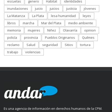
escuelas
genero
Habitat
identidades
inundaciones
juicio
juicios
justicia
jóvenes
La Matanza
La Plata
lesa humanidad
leyes
libros
marcha
Mar del Plata
medio ambiente
memoria
mujeres
Niñez
Olavarría
opinion
policía
provincia
Pueblos Originarios
Quilmes
reclamo
Salud
seguridad
Sitios
tortura
trabajo
violencias
Es una agencia de información en derechos humanos de la CPM.