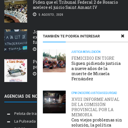
Piden que el Tribunal Federal 2 de Rosario
acelere el juicio Saint Amant IV
5 AGOSTO, 2026
Jornada nacional en rechazo a la
TAMBIÉN TE PODRÍA INTERESAR
extranjerización de tierras, manejo del
fuego y desalojos
5 AGOSTO, 2026
JUSTICIA
MOVILIZACIÓN
FEMICIDIO EN TIGRE
Próxima estación: un tren de ida y vuelta
Siguen pidiendo justicia
para Clara Anahí
a nueve años de la
muerte de Micaela
5 AGOSTO, 2026
Fernández
CPM
ENCIERRO
JUSTICIA
SEGURIDAD
AGENCIAS DE NOTICIAS AMIGAS
XVIII INFORME ANUAL
DE LA COMISIÓN
PROVINCIAL POR LA
Pelota de trapo
MEMORIA
Con viejos problemas sin
La Pulseada
solución, la política