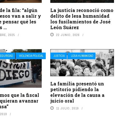
e la fila: “algún
La justicia reconoció como
resos van a salir y
delito de lesa humanidad
e pensar qué les
los fusilamientos de José
 ...
León Suárez
BRE, 2025
22 JUNIO, 2026
EGURIDAD
VIOLENCIA POLICIAL
JUSTICIA
LESA HUMANIDAD
La familia presentó un
petitorio pidiendo la
elevación de la causa a
mos que la fiscal
juicio oral
z quieran avanzar
usa”
11 JULIO, 2019
 2019