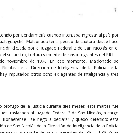
nido por Gendarmería cuando intentaba ingresar al país por
e Gualeguaychú. Maldonado tenía pedido de captura desde hace
ción dictada por el Juzgado Federal 2 de San Nicolás en el
 el secuestro, tortura y muerte de seis integrantes del PRT—
0 de noviembre de 1976. En ese momento, Maldonado se
icolás de la Dirección de Inteligencia de la Policía de la
hay imputados otros ocho ex agentes de inteligencia y tres
rófugo de la justicia durante diez meses; este martes fue
pués trasladado al Juzgado Federal 2 de San Nicolás, a cargo
 la Bonaerense se negó a declarar y quedó detenido; está
n de San Nicolás de la Dirección de Inteligencia de la Policía
l secuestro y muerte de seis integrantes del PRT—ERP Zona