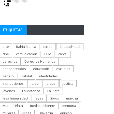
ETIQUETAS
arte
Bahía Blanca
casos
Chapadmalal
cine
comunicación
CPM
cárcel
derechos
Derechos Humanos
desaparecidos
educación
escuelas
genero
Habitat
identidades
inundaciones
juicio
juicios
justicia
jóvenes
La Matanza
La Plata
lesa humanidad
leyes
libros
marcha
Mar del Plata
medio ambiente
memoria
mujeres
Niñez
Olavarría
opinion