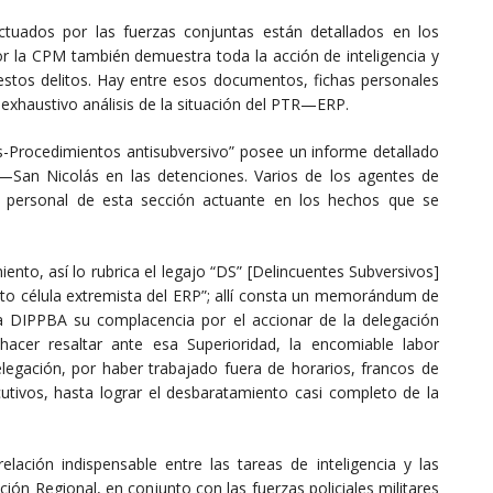
ctuados por las fuerzas conjuntas están detallados en los
 la CPM también demuestra toda la acción de inteligencia y
 estos delitos. Hay entre esos documentos, fichas personales
un exhaustivo análisis de la situación del PTR—ERP.
s-Procedimientos antisubversivo” posee un informe detallado
A—San Nicolás en las detenciones. Varios de los agentes de
el personal de esta sección actuante en los hechos que se
to, así lo rubrica el legajo “DS” [Delincuentes Subversivos]
nto célula extremista del ERP”; allí consta un memorándum de
 la DIPPBA su complacencia por el accionar de la delegación
acer resaltar ante esa Superioridad, la encomiable labor
legación, por haber trabajado fuera de horarios, francos de
cutivos, hasta lograr el desbaratamiento casi completo de la
ación indispensable entre las tareas de inteligencia y las
ión Regional, en conjunto con las fuerzas policiales militares