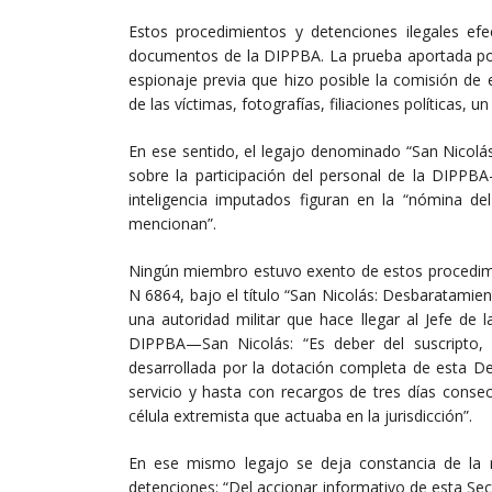
Estos procedimientos y detenciones ilegales efe
documentos de la DIPPBA. La prueba aportada por
espionaje previa que hizo posible la comisión de
de las víctimas, fotografías, filiaciones políticas, 
En ese sentido, el legajo denominado “San Nicolá
sobre la participación del personal de la DIPPB
inteligencia imputados figuran en la “nómina d
mencionan”.
Ningún miembro estuvo exento de estos procedimien
N 6864, bajo el título “San Nicolás: Desbaratamie
una autoridad militar que hace llegar al Jefe de
DIPPBA—San Nicolás: “Es deber del suscripto, h
desarrollada por la dotación completa de esta De
servicio y hasta con recargos de tres días conse
célula extremista que actuaba en la jurisdicción”.
En ese mismo legajo se deja constancia de la rel
detenciones: “Del accionar informativo de esta Secc