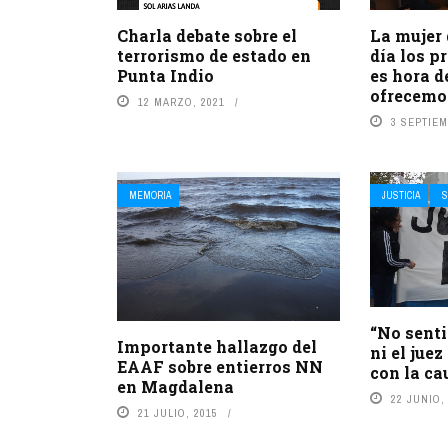
Charla debate sobre el
La mujer d
terrorismo de estado en
día los p
Punta Indio
es hora d
ofrecemos
12 MARZO, 2021
3 SEPTIEM
MEMORIA
JUSTICIA
S
“No senti
Importante hallazgo del
ni el jue
EAAF sobre entierros NN
con la ca
en Magdalena
22 JUNIO,
21 JULIO, 2015