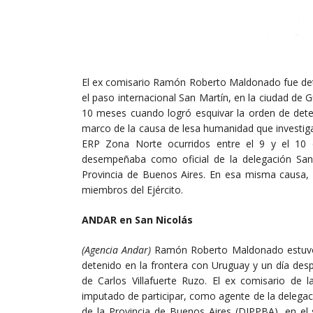
El ex comisario Ramón Roberto Maldonado fue dete
el paso internacional San Martín, en la ciudad d
10 meses cuando logró esquivar la orden de deten
marco de la causa de lesa humanidad que investiga
ERP Zona Norte ocurridos entre el 9 y el 1
desempeñaba como oficial de la delegación San N
Provincia de Buenos Aires. En esa misma causa, 
miembros del Ejército.
ANDAR en San Nicolás
(Agencia Andar)
Ramón Roberto Maldonado estuvo p
detenido en la frontera con Uruguay y un día des
de Carlos Villafuerte Ruzo. El ex comisario de
imputado de participar, como agente de la delegació
de la Provincia de Buenos Aires (DIPPBA), en e