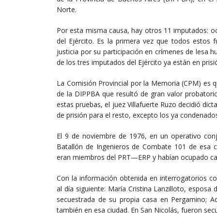
Norte.
Por esta misma causa, hay otros 11 imputados: oc
del Ejército. Es la primera vez que todos estos 
justicia por su participación en crímenes de lesa 
de los tres imputados del Ejército ya están en pris
La Comisión Provincial por la Memoria (CPM) es q
de la DIPPBA que resultó de gran valor probatori
estas pruebas, el juez Villafuerte Ruzo decidió dict
de prisión para el resto, excepto los ya condenados
El 9 de noviembre de 1976, en un operativo conj
Batallón de Ingenieros de Combate 101 de esa ciu
eran miembros del PRT—ERP y habían ocupado cargo
Con la información obtenida en interrogatorios con
al día siguiente: María Cristina Lanzilloto, espos
secuestrada de su propia casa en Pergamino; Adr
también en esa ciudad. En San Nicolás, fueron se