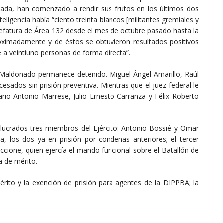
dicada, han comenzado a rendir sus frutos en los últimos dos
eligencia había “ciento treinta blancos [militantes gremiales y
 Jefatura de Área 132 desde el mes de octubre pasado hasta la
oximadamente y de éstos se obtuvieron resultados positivos
 a veintiuno personas de forma directa”.
 Maldonado permanece detenido. Miguel Ángel Amarillo, Raúl
esados sin prisión preventiva. Mientras que el juez federal le
ario Antonio Marrese, Julio Ernesto Carranza y Félix Roberto
olucrados tres miembros del Ejército: Antonio Bossié y Omar
, los dos ya en prisión por condenas anteriores; el tercer
iccione, quien ejercía el mando funcional sobre el Batallón de
a de mérito.
rito y la exención de prisión para agentes de la DIPPBA; la