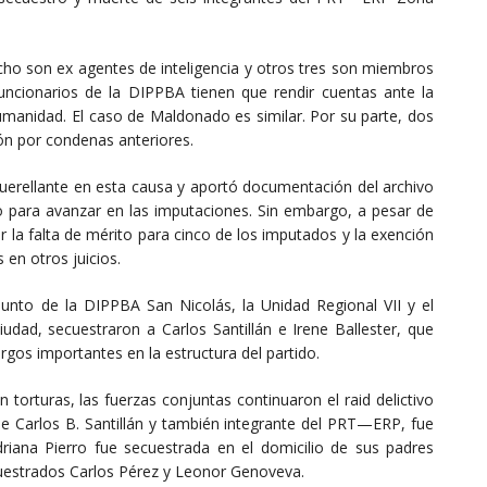
ho son ex agentes de inteligencia y otros tres son miembros
funcionarios de la DIPPBA tienen que rendir cuentas ante la
humanidad. El caso de Maldonado es similar. Por su parte, dos
ión por condenas anteriores.
uerellante en esta causa y aportó documentación del archivo
o para avanzar en las imputaciones. Sin embargo, a pesar de
ar la falta de mérito para cinco de los imputados y la exención
 en otros juicios.
unto de la DIPPBA San Nicolás, la Unidad Regional VII y el
dad, secuestraron a Carlos Santillán e Irene Ballester, que
s importantes en la estructura del partido.
 torturas, las fuerzas conjuntas continuaron el raid delictivo
a de Carlos B. Santillán y también integrante del PRT—ERP, fue
iana Pierro fue secuestrada en el domicilio de sus padres
cuestrados Carlos Pérez y Leonor Genoveva.