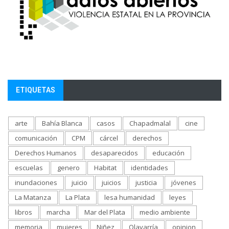
ETIQUETAS
arte
Bahía Blanca
casos
Chapadmalal
cine
comunicación
CPM
cárcel
derechos
Derechos Humanos
desaparecidos
educación
escuelas
genero
Habitat
identidades
inundaciones
juicio
juicios
justicia
jóvenes
La Matanza
La Plata
lesa humanidad
leyes
libros
marcha
Mar del Plata
medio ambiente
memoria
mujeres
Niñez
Olavarría
opinion