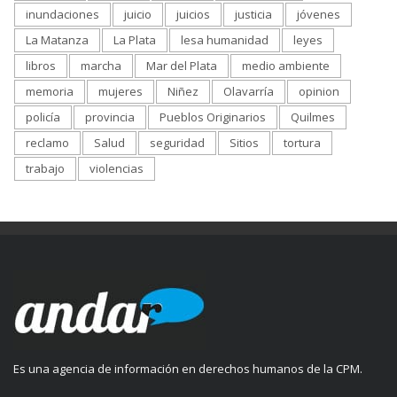
inundaciones
juicio
juicios
justicia
jóvenes
La Matanza
La Plata
lesa humanidad
leyes
libros
marcha
Mar del Plata
medio ambiente
memoria
mujeres
Niñez
Olavarría
opinion
policía
provincia
Pueblos Originarios
Quilmes
reclamo
Salud
seguridad
Sitios
tortura
trabajo
violencias
Es una agencia de información en derechos humanos de la CPM.