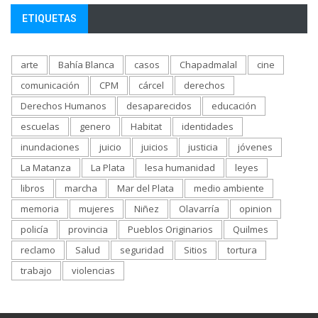
ETIQUETAS
arte
Bahía Blanca
casos
Chapadmalal
cine
comunicación
CPM
cárcel
derechos
Derechos Humanos
desaparecidos
educación
escuelas
genero
Habitat
identidades
inundaciones
juicio
juicios
justicia
jóvenes
La Matanza
La Plata
lesa humanidad
leyes
libros
marcha
Mar del Plata
medio ambiente
memoria
mujeres
Niñez
Olavarría
opinion
policía
provincia
Pueblos Originarios
Quilmes
reclamo
Salud
seguridad
Sitios
tortura
trabajo
violencias