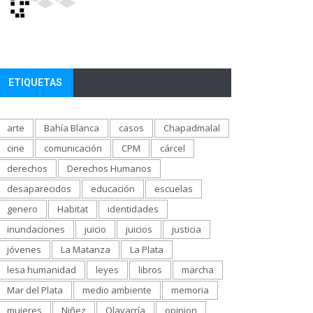
ETIQUETAS
arte
Bahía Blanca
casos
Chapadmalal
cine
comunicación
CPM
cárcel
derechos
Derechos Humanos
desaparecidos
educación
escuelas
genero
Habitat
identidades
inundaciones
juicio
juicios
justicia
jóvenes
La Matanza
La Plata
lesa humanidad
leyes
libros
marcha
Mar del Plata
medio ambiente
memoria
mujeres
Niñez
Olavarría
opinion