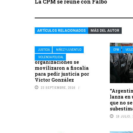
La CPM se reúne con Falbo
ARTÍCULOS RELACIONADOS
MÁS DEL AUTOR
JUSTICIA
NIÑEZ Y JUVENTUD
CPM
VIOLE
Familiares y
VIOLENCIA POLICIAL
organizaciones se
movilizaron a fiscalía
para pedir justicia por
Víctor González
23 SEPTIEMBRE, 2016
“Argentin
lanza en 
que no se
subestim
18 JULIO,