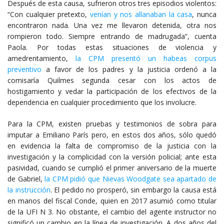
Después de esta causa, sufrieron otros tres episodios violentos:
“Con cualquier pretexto,
venían y nos allanaban la casa
, nunca
encontraron nada. Una vez me llevaron detenida, otra nos
rompieron todo. Siempre entrando de madrugada”, cuenta
Paola. Por todas estas situaciones de violencia y
amedrentamiento,
la CPM presentó un habeas corpus
preventivo
a favor de los padres y la justicia ordenó a la
comisaría Quilmes segunda cesar con los actos de
hostigamiento y vedar la participación de los efectivos de la
dependencia en cualquier procedimiento que los involucre.
Para la CPM, existen pruebas y testimonios de sobra para
imputar a Emiliano París pero, en estos dos años, sólo quedó
en evidencia la falta de compromiso de la justicia con la
investigación y la complicidad con la versión policial; ante esta
pasividad, cuando se cumplió el primer aniversario de la muerte
de Gabriel,
la CPM pidió que Nievas Woodgate sea apartado de
la instrucción
. El pedido no prosperó, sin embargo la causa está
en manos del fiscal Conde, quien en 2017 asumió como titular
de la UFI N 3. No obstante, el cambio del agente instructor no
significó un cambio en la línea de investigación. A dos años del