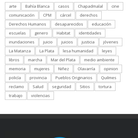
arte
Bahía Blanca
casos
Chapadmalal
cine
comunicación
CPM
cárcel
derechos
Derechos Humanos
desaparecidos
educación
escuelas
genero
Habitat
identidades
inundaciones
juicio
juicios
justicia
jóvenes
La Matanza
La Plata
lesa humanidad
leyes
libros
marcha
Mar del Plata
medio ambiente
memoria
mujeres
Niñez
Olavarría
opinion
policía
provincia
Pueblos Originarios
Quilmes
reclamo
Salud
seguridad
Sitios
tortura
trabajo
violencias