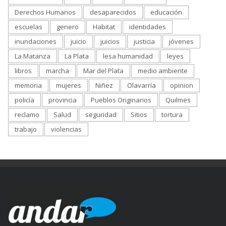
Derechos Humanos
desaparecidos
educación
escuelas
genero
Habitat
identidades
inundaciones
juicio
juicios
justicia
jóvenes
La Matanza
La Plata
lesa humanidad
leyes
libros
marcha
Mar del Plata
medio ambiente
memoria
mujeres
Niñez
Olavarría
opinion
policía
provincia
Pueblos Originarios
Quilmes
reclamo
Salud
seguridad
Sitios
tortura
trabajo
violencias