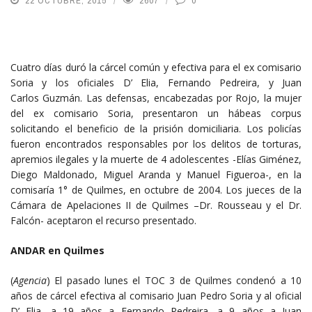
22 OCTUBRE, 2015
2607
0
Cuatro días duró la cárcel común y efectiva para el ex comisario
Soria y los oficiales D’ Elia, Fernando Pedreira, y Juan
Carlos Guzmán. Las defensas, encabezadas por Rojo, la mujer
del ex comisario Soria, presentaron un hábeas corpus
solicitando el beneficio de la prisión domiciliaria. Los policías
fueron encontrados responsables por los delitos de torturas,
apremios ilegales y la muerte de 4 adolescentes -Elías Giménez,
Diego Maldonado, Miguel Aranda y Manuel Figueroa-, en la
comisaría 1° de Quilmes, en octubre de 2004. Los jueces de la
Cámara de Apelaciones II de Quilmes –Dr. Rousseau y el Dr.
Falcón- aceptaron el recurso presentado.
ANDAR en Quilmes
(
Agencia
) El pasado lunes el TOC 3 de Quilmes condenó a 10
años de cárcel efectiva al comisario Juan Pedro Soria y al oficial
D’ Elia, a 19 años a Fernando Pedreira, a 9 años a Juan