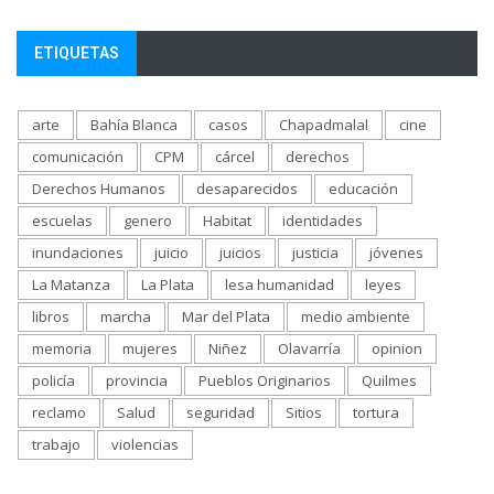
ETIQUETAS
arte
Bahía Blanca
casos
Chapadmalal
cine
comunicación
CPM
cárcel
derechos
Derechos Humanos
desaparecidos
educación
escuelas
genero
Habitat
identidades
inundaciones
juicio
juicios
justicia
jóvenes
La Matanza
La Plata
lesa humanidad
leyes
libros
marcha
Mar del Plata
medio ambiente
memoria
mujeres
Niñez
Olavarría
opinion
policía
provincia
Pueblos Originarios
Quilmes
reclamo
Salud
seguridad
Sitios
tortura
trabajo
violencias